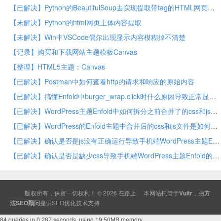
【已解决】Python的BeautifulSoup去实现提取带tag的HTML网页主体内容
【未解决】Python的html网页主体内容提取
【未解决】Win中VSCode偶尔出现显示内容模糊掉不清楚
【记录】购买和下载网站主题模板Canvas
【整理】HTML5主题：Canvas
【已解决】Postman中如何查看http的请求和响应的原始内容
【已解决】搞懂Enfold中burger_wrap.click时什么原因导致正常显示的菜单又消失异常
【已解决】WordPress主题Enfold中如何拆分之前合并了的css和js文件
【已解决】WordPress的Enfold主题中合并后的css和js文件是如何生成的
【已解决】确认是否是js没有正确运行导致手机端WordPress主题Enfold的主菜单显示异常
【已解决】确认是否是缺少css导致手机端WordPress主题Enfold的主菜单显示异常
版权所有，保留一切权利！ © 2026
在路上
本网站托管于
Vultr
，由
方
法SEO顾问
提供
SEO
优化技术支持
84 queries in 0.287 seconds, using 19.50MB memory