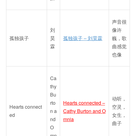
声音很
刘
像许
孤独孩子
昊
孤独孩子 – 刘昊霖
巍，歌
霖
曲感觉
也像
Ca
thy
Bu
动听，
rto
Hearts connected –
Hearts connect
空灵，
n a
Cathy Burton and O
ed
女生，
nd
mnia
曲子
O
mn