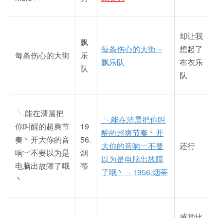
却让我
飘
每条伤心的大街 –
想起了
每条伤心的大街
乐
飘乐队
布衣乐
队
队
╰.能在清晨把
╰.能在清晨把你叫
你叫醒的超爽节
19
醒的超爽节奏丶开
奏丶开大你的音
56.
大你的音响﹀不要
还行
响﹀不要以为是
烟
以为是电脑出故障
电脑出故障了哦
蒂
了哦丶 – 1956.烟蒂
丶
感觉比