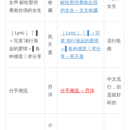
女声 献给那些
收
献给那些勇敢自强
女生
勇敢自强的女生
藏
的女生 – 文文收藏
［ Lyric ］┇ ▌
［ Lyric ］┇ ▌＜完
死
＜完美’渐行渐
美’渐行渐远的爱情
流行歌
不
远的爱情＞▌各
＞▌各种感觉┇求分
曲
羞
种感觉┇求分享
享 – 死不羞
中文流
乔
行，但
分手潮流.
分手潮流. – 乔洋
洋
是挺好
听的
小