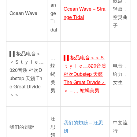
鼓点，
an
Ocean Wave – Stra
轻盈，
Ocean Wave
ge
nge Tidal
空灵曲
Ti
子
dal
▌▌极品电音＜
﹏
▌▌极品电音＜＜Ｓ
＜Ｓｔｙｌｅ﹏
蛇
ｔｙｌｅ﹏320音质
电音，
320音质 档次D
蝎
档次Dubstep 天籁
给力，
ubstep 天籁 Th
美
The Great Divide＞
女生
e Great Divide
男
＞ – ﹏ 蛇蝎美男
＞＞
汪
我们的翅膀 – 汪思
中文流
我们的翅膀
思
妍
行
妍