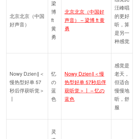
梁
汪峰唱
博
北京北京（中国好
北京北京（中国
的更好
ft
声音） – 梁博 ft 黄
好声音）
听，算
黄
勇
是另一
勇
种感觉
感觉是
Nowy Dzien‖＜
忆
Nowy Dzien‖＜慢
老天，
慢热型好单 57
の
热型好单 57秒后俘
但适合
秒后俘获听觉＞
蓝
获听觉＞丨 – 忆の
慢慢地
丨
色
蓝色
听，舒
服
灵