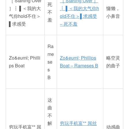
［ Starting Over
［ Starting Over ］
死
］┇ ▌＜我的大
┇ ▌＜我的大气你h
慵懒，
不
气你hold不住＞
old不住＞▌求感受
小鼻音
羞
▌求感受
– 死不羞
Ra
me
Zo&euml; Philli
Zo&euml; Phillips
略空灵
se
ps Boat
Boat – Rameses B
的曲子
s
B
这
曲
不
解
穷玩手机富** 屌丝
穷玩手机富** 屌
动感曲