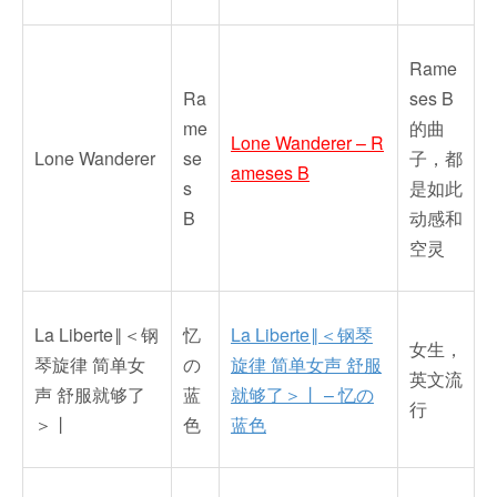
Rame
Ra
ses B
me
的曲
Lone Wanderer – R
Lone Wanderer
se
子，都
ameses B
s
是如此
B
动感和
空灵
La Liberte‖＜钢
忆
La Liberte‖＜钢琴
女生，
琴旋律 简单女
の
旋律 简单女声 舒服
英文流
声 舒服就够了
蓝
就够了＞丨 – 忆の
行
＞丨
色
蓝色