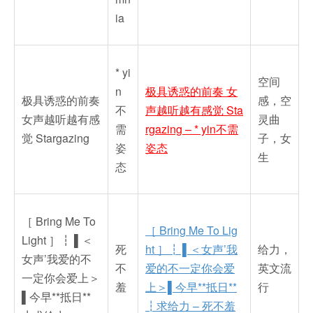
ia
* yi
空间
n
极具诱惑的前奏 女
极具诱惑的前奏
感，空
不
声越听越有感觉 Sta
女声越听越有感
灵曲
需
rgazing – * yin不需
觉 Stargazing
子，女
姿
姿态
生
态
［ Bring Me To
［ Bring Me To Lig
Light ］┇ ▌＜
死
ht ］┇ ▌＜女声’我
给力，
女声’我爱的不
不
爱的不一定你会爱
英文流
一定你会爱上＞
羞
上＞▌今早**抵日**
行
▌今早**抵日**
┇求给力 – 死不羞