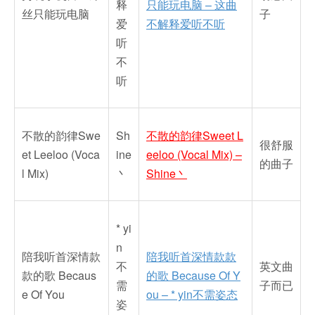
释
只能玩电脑 – 这曲
丝只能玩电脑
子
爱
不解释爱听不听
听
不
听
不散的韵律Swe
Sh
不散的韵律Sweet L
很舒服
et Leeloo (Voca
ine
eeloo (Vocal Mix) –
的曲子
l Mix)
丶
Shine丶
* yi
n
陪我听首深情款
陪我听首深情款款
不
英文曲
款的歌 Becaus
的歌 Because Of Y
需
子而已
e Of You
ou – * yin不需姿态
姿