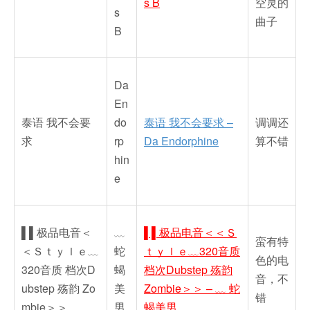
s B
空灵的
s
曲子
B
Da
En
泰语 我不会要
do
泰语 我不会要求 –
调调还
求
rp
Da Endorphine
算不错
hin
e
▌▌极品电音＜
﹏
▌▌极品电音＜＜Ｓ
蛮有特
＜Ｓｔｙｌｅ﹏
蛇
ｔｙｌｅ﹏320音质
色的电
320音质 档次D
蝎
档次Dubstep 殇韵
音，不
ubstep 殇韵 Zo
美
Zombie＞＞ – ﹏ 蛇
错
mbie＞＞
男
蝎美男