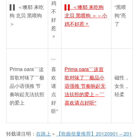
鸡
▌▌ ＜噢耶 来吃
▌▌ ＜噢耶 来吃狗
“黑喂
不
狗 北贝 黑喂狗
北贝 黑喂狗 ＞ – 小
狗”亮
好
＞
鸡不好惹〃
了
惹
〃
﹌
Prima oara﹌这
喜
Prima oara﹌这首
首歌对味了﹌极
欢
歌对味了﹌极品小
磁性，
品小语强推 节
请
语强推 节奏响起无
女生，
奏响起无法抗拒
点
法抗拒的爱上 – ﹌
轻柔
的爱上
好
喜欢请点好听°
听°
转载请注明：
在路上
»
【歌曲批量推荐】20120901 – 201