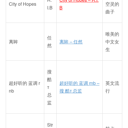
City of Hopes
空灵的
I.B
B
曲子
唯美的
任
离眸
离眸 – 任然
中文女
然
生
搜
酷
超好听的 蓝调 r
超好听的 蓝调 rnb –
英文流
т
nb
搜 酷т 总监
行
总
监
Str