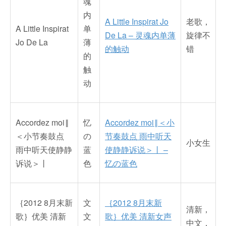
魂
内
A Little Inspirat Jo
老歌，
A Little Inspirat
单
De La – 灵魂内单薄
旋律不
Jo De La
薄
的触动
错
的
触
动
Accordez moi‖
忆
Accordez moi‖＜小
＜小节奏鼓点
の
节奏鼓点 雨中听天
小女生
雨中听天使静静
蓝
使静静诉说＞丨 –
诉说＞丨
色
忆の蓝色
｛2012 8月末新
文
｛2012 8月末新
清新，
歌｝优美 清新
文
歌｝优美 清新女声
中文，