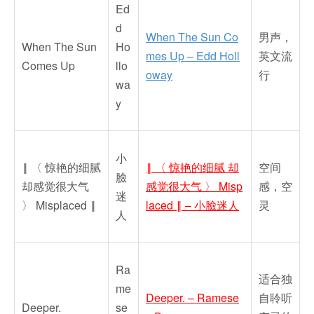
Ed
d
When The Sun Co
男声，
When The Sun
Ho
mes Up – Edd Holl
英文流
Comes Up
llo
oway
行
wa
y
小
‖ 〈 惊艳的细腻
‖ 〈 惊艳的细腻 却
空间
臉
却感觉很大气
感觉很大气 〉 Misp
感，空
迷
〉 Misplaced ‖
laced ‖ – 小臉迷人
灵
人
Ra
适合独
me
Deeper. – Ramese
自聆听
Deeper.
se