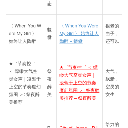
态
〈 When You W
〈 When You Were
很老的
貔
ere My Girl 〉
My Girl 〉 始终让人
曲子，
貅
始终让人陶醉
陶醉 – 貔貅
还可以
★゛节奏控゛
★゛节奏控゛ ＜ 缥
＜ 缥缈大气空
祭
大气，
缈大气空灵女声｜
灵女声｜凌驾于
夜
飘渺，
凌驾于上空的节奏
上空的节奏魔幻
醉
空灵的
魔幻氛围 ＞: 祭夜醉
氛围 ＞: 祭夜醉
美
女生
美推荐 – 祭夜醉美
美推荐
给力的
R.
City of Hopes – R.I.