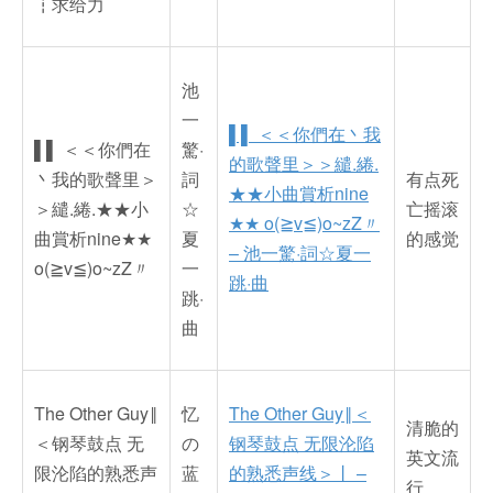
┇求给力
池
一
▌▌ ＜＜你們在丶我
▌▌ ＜＜你們在
驚·
的歌聲里＞＞繾.綣.
丶我的歌聲里＞
詞
有点死
★★小曲賞析nine
＞繾.綣.★★小
☆
亡摇滚
★★ o(≧v≦)o~zZ〃
曲賞析nine★★
夏
的感觉
– 池一驚·詞☆夏一
o(≧v≦)o~zZ〃
一
跳·曲
跳·
曲
The Other Guy‖
忆
The Other Guy‖＜
清脆的
＜钢琴鼓点 无
の
钢琴鼓点 无限沦陷
英文流
限沦陷的熟悉声
蓝
的熟悉声线＞丨 –
行