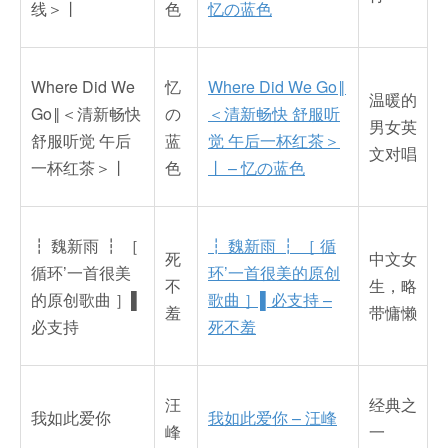
线＞丨
色
忆の蓝色
Where Did We
忆
Where Did We Go‖
温暖的
Go‖＜清新畅快
の
＜清新畅快 舒服听
男女英
舒服听觉 午后
蓝
觉 午后一杯红茶＞
文对唱
一杯红茶＞丨
色
丨 – 忆の蓝色
┇ 魏新雨 ┇ ［
┇ 魏新雨 ┇ ［ 循
死
中文女
循环’一首很美
环’一首很美的原创
不
生，略
的原创歌曲 ］▌
歌曲 ］▌必支持 –
羞
带慵懒
必支持
死不羞
汪
经典之
我如此爱你
我如此爱你 – 汪峰
峰
一