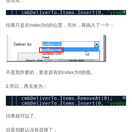
去试试：
1
cmbDeliverTo.Items.Insert(0,
"yyy@yyy
?
结果只是在index为0的位置，另外，再插入了一个：
不是我所要的，更改原有的index为0的值。
2.所以，再去改为：
1
cmbDeliverTo.Items.RemoveAt(0);
?
2
cmbDeliverTo.Items.Insert(0,
"yyy@yyy
结果就可以了。
但是却默认没有选择了：