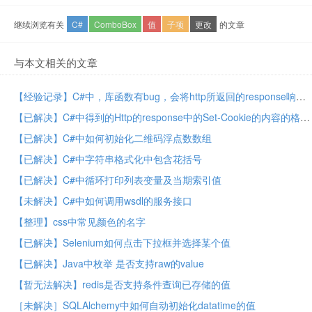
继续浏览有关
C#
ComboBox
值
子项
更改
的文章
与本文相关的文章
【经验记录】C#中，库函数有bug，会将http所返回的response响应中的headers头信息中的Set-Cookie值，解析错误，丢失部分cookie
【已解决】C#中得到的Http的response中的Set-Cookie的内容的格式不对/错误/不正确 –> 已实现把Set-Cookie部分的字符串解析为CookieCollection
【已解决】C#中如何初始化二维码浮点数数组
【已解决】C#中字符串格式化中包含花括号
【已解决】C#中循环打印列表变量及当期索引值
【未解决】C#中如何调用wsdl的服务接口
【整理】css中常见颜色的名字
【已解决】Selenium如何点击下拉框并选择某个值
【已解决】Java中枚举 是否支持raw的value
【暂无法解决】redis是否支持条件查询已存储的值
［未解决］SQLAlchemy中如何自动初始化datatime的值