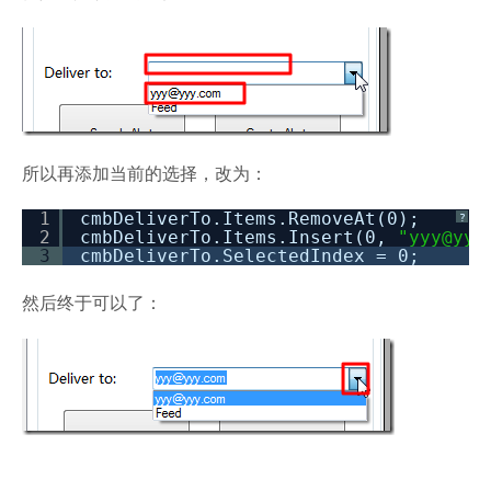
所以再添加当前的选择，改为：
1
cmbDeliverTo.Items.RemoveAt(0);
?
2
cmbDeliverTo.Items.Insert(0,
"yyy@yyy
3
cmbDeliverTo.SelectedIndex = 0;
然后终于可以了：