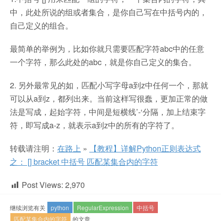
中，此处所说的组或者集合，是你自己写在中括号内的，
自己定义的组合。
最简单的举例为，比如你就只需要匹配字符abc中的任意
一个字符，那么此处的abc，就是你自己定义的集合。
2. 另外最常见的如，匹配小写字母a到z中任何一个，那就
可以从a到z，都列出来。当前这样写很蠢，更加正常的做
法是写成，起始字符，中间是短横线’-‘分隔，加上结束字
符，即写成a-z，就表示a到z中的所有的字符了。
转载请注明：
在路上
»
【教程】详解Python正则表达式
之： [] bracket 中括号 匹配某集合内的字符
Post Views:
2,970
继续浏览有关
python
RegularExpression
中括号
匹配某集合内的字符
的文章