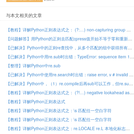
与本文相关的文章
【教程】详解Python正则表达式之： (?:…) non-capturing group 非捕获组
【问题解答】用Python的正则去匹配cpress值开始不等于零和重新全部等于零时的step time值
【已解决】Python中的正则re查找中，从多个匹配的组中获得所有的匹配的值
【已解决】Python中用re.sub时出错：TypeError: sequence item 1: expected string or Unicode, int found
【整理】详解Python中re.sub
【已解决】Python中使用re.search时出错：raise error, v # invalid expression， sre_constants.error: syntax error
【已解决】Python中，（1）re.compile后再sub可以工作，但re.sub不工作，或者是（2）re.search后replace工作，但直接re.sub以及re.compile后再re.sub都不工作
【教程】详解Python正则表达式之： (?!…) negative lookahead assertion 前向否定匹配 /前向否定断言
【教程】详解Python正则表达式
【教程】详解Python正则表达式之：\s 匹配任一空白字符
【教程】详解Python正则表达式之：\s 匹配任一空白字符
【教程】详解Python正则表达式之：re.LOCALE re.L 本地化标志