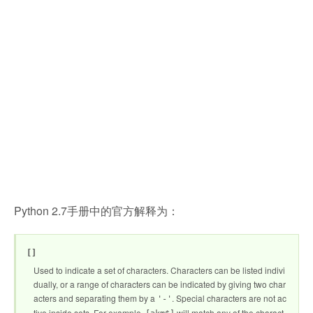
Python 2.7手册中的官方解释为：
[]
Used to indicate a set of characters. Characters can be listed indivi
dually, or a range of characters can be indicated by giving two char
acters and separating them by a
. Special characters are not ac
'-'
tive inside sets. For example,
will match any of the charact