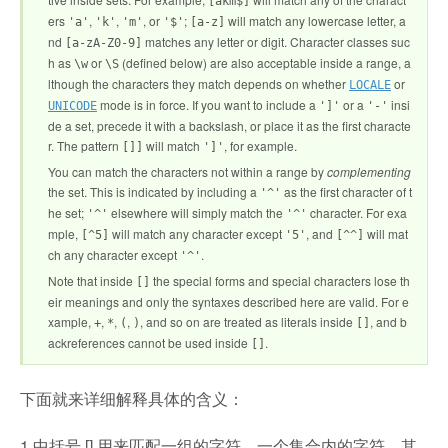
[akm$]
ers
,
,
, or
;
will match any lowercase letter, a
'a'
'k'
'm'
'$'
[a-z]
nd
matches any letter or digit. Character classes suc
[a-zA-Z0-9]
h as
or
(defined below) are also acceptable inside a range, a
\w
\S
lthough the characters they match depends on whether
or
LOCALE
mode is in force. If you want to include a
or a
insi
UNICODE
']'
'-'
de a set, precede it with a backslash, or place it as the first characte
r. The pattern
will match
, for example.
[]]
']'
You can match the characters not within a range by
complementing
the set. This is indicated by including a
as the first character of t
'^'
he set;
elsewhere will simply match the
character. For exa
'^'
'^'
mple,
will match any character except
, and
will mat
[^5]
'5'
[^^]
ch any character except
.
'^'
Note that inside
the special forms and special characters lose th
[]
eir meanings and only the syntaxes described here are valid. For e
xample,
,
,
,
, and so on are treated as literals inside
, and b
+
*
(
)
[]
ackreferences cannot be used inside
.
[]
下面就来详细解释具体的含义：
1.中括号 [] 用来匹配一组的字符，一个集合内的字符，其