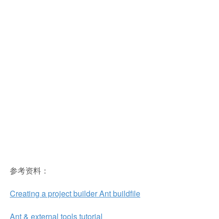
参考资料：
Creating a project builder Ant buildfile
Ant & external tools tutorial