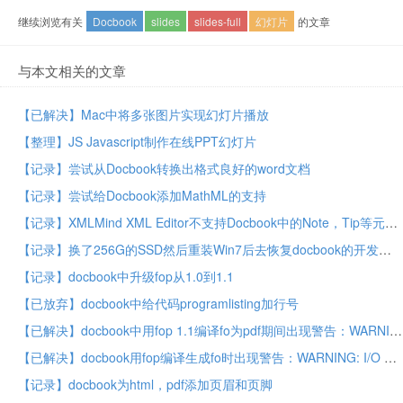
继续浏览有关
Docbook
slides
slides-full
幻灯片
的文章
与本文相关的文章
【已解决】Mac中将多张图片实现幻灯片播放
【整理】JS Javascript制作在线PPT幻灯片
【记录】尝试从Docbook转换出格式良好的word文档
【记录】尝试给Docbook添加MathML的支持
【记录】XMLMind XML Editor不支持Docbook中的Note，Tip等元素的title属性
【记录】换了256G的SSD然后重装Win7后去恢复docbook的开发环境
【记录】docbook中升级fop从1.0到1.1
【已放弃】docbook中给代码programlisting加行号
【已解决】docbook中用fop 1.1编译fo为pdf期间出现警告：WARNING: The font directory file:///c:/windows/fonts/ could not be found.
【已解决】docbook用fop编译生成fo时出现警告：WARNING: I/O exception while reading font cache (org.apache.fop.fonts.EmbedFontInfo; local class incompatible: stream classdesc serialVersionUID = 8755432068669997368, local class serialVersionUID = 8755432068669997369). Discarding font cache file.
【记录】docbook为html，pdf添加页眉和页脚