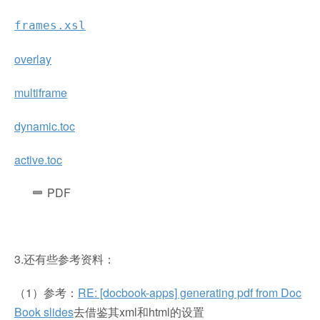
frames.xsl
overlay
multiframe
dynamic.toc
active.toc
PDF
3.还有些参考资料：
（1）参考：
RE: [docbook-apps] generating pdf from Doc
Book slides
去借鉴其xml和html的设置