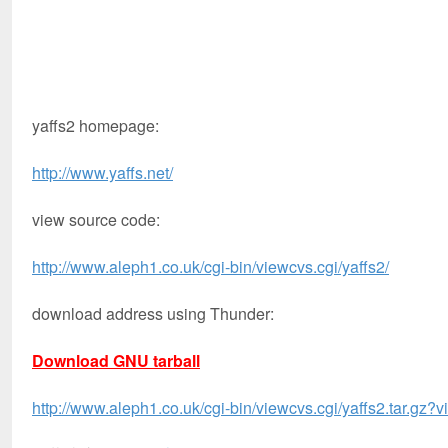
yaffs2 homepage:
http://www.yaffs.net/
view source code:
http://www.aleph1.co.uk/cgi-bin/viewcvs.cgi/yaffs2/
download address using Thunder:
Download GNU tarball
http://www.aleph1.co.uk/cgi-bin/viewcvs.cgi/yaffs2.tar.gz?v