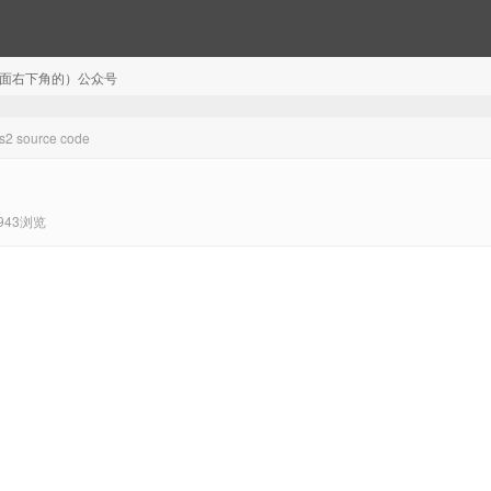
注（页面右下角的）公众号
fs2 source code
943浏览