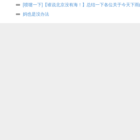
[喷嚏一下]【谁说北京没有海！】总结一下各位关于今天下雨
～
妈也是没办法