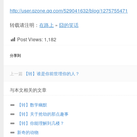
http://user.qzone.qq.com/529041632/blog/1275755471
转载请注明：
在路上
»
囧的笑话
Post Views:
1,182
分享到
上一篇
【转】谁是你前世埋你的人？
与本文相关的文章
【转】数学幽默
【转】关于抢劫的那点趣事
【转】你能理解到几楼？
新奇的动物