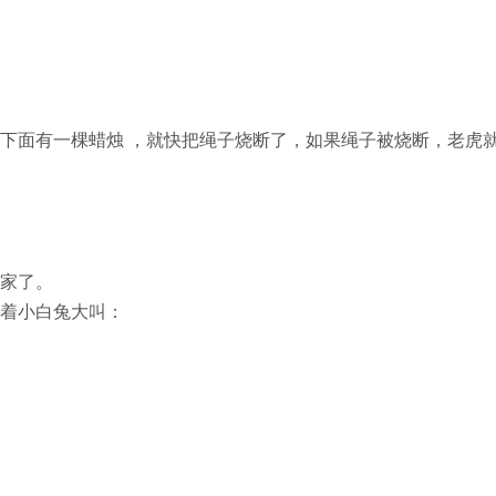
下面有一棵蜡烛 ，就快把绳子烧断了，如果绳子被烧断，老虎
家了。
着小白兔大叫：