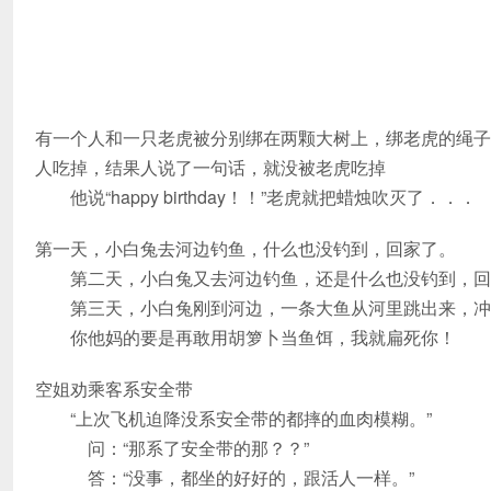
有一个人和一只老虎被分别绑在两颗大树上，绑老虎的绳子
人吃掉，结果人说了一句话，就没被老虎吃掉
他说“happy birthday！！”老虎就把蜡烛吹灭了．．．
第一天，小白兔去河边钓鱼，什么也没钓到，回家了。
第二天，小白兔又去河边钓鱼，还是什么也没钓到，回
第三天，小白兔刚到河边，一条大鱼从河里跳出来，冲
你他妈的要是再敢用胡箩卜当鱼饵，我就扁死你！
空姐劝乘客系安全带
“上次飞机迫降没系安全带的都摔的血肉模糊。”
问：“那系了安全带的那？？”
答：“没事，都坐的好好的，跟活人一样。”