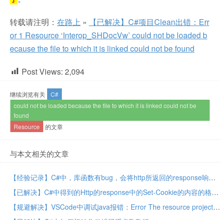
转载请注明：
在路上
»
【已解决】C#项目Clean出错：Err
or 1 Resource ‘Interop_SHDocVw’ could not be loaded b
ecause the file to which it is linked could not be found
Post Views:
2,094
继续浏览有关
C#
could not be loaded because the file to which it is linked could not be
found
Resource
的文章
与本文相关的文章
【经验记录】C#中，库函数有bug，会将http所返回的response响应中的headers头信息中的Set-Cookie值，解析错误，丢失部分cookie
【已解决】C#中得到的Http的response中的Set-Cookie的内容的格式不对/错误/不正确 –> 已实现把Set-Cookie部分的字符串解析为CookieCollection
【规避解决】VSCode中调试java报错：Error The resource projects/�u5�/src java is not testable