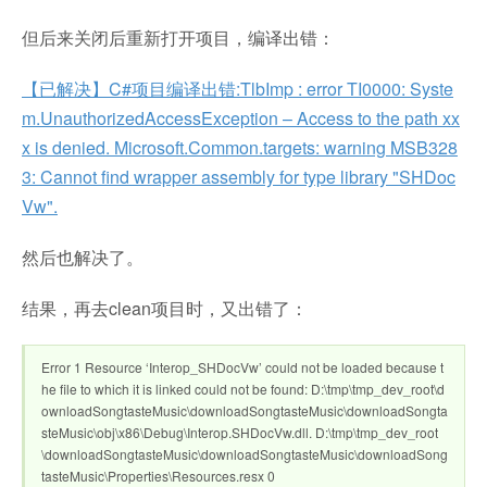
但后来关闭后重新打开项目，编译出错：
【已解决】C#项目编译出错:TlbImp : error TI0000: Syste
m.UnauthorizedAccessException – Access to the path xx
x is denied. Microsoft.Common.targets: warning MSB328
3: Cannot find wrapper assembly for type library "SHDoc
Vw".
然后也解决了。
结果，再去clean项目时，又出错了：
Error 1 Resource ‘Interop_SHDocVw’ could not be loaded because t
he file to which it is linked could not be found: D:\tmp\tmp_dev_root\d
ownloadSongtasteMusic\downloadSongtasteMusic\downloadSongta
steMusic\obj\x86\Debug\Interop.SHDocVw.dll. D:\tmp\tmp_dev_root
\downloadSongtasteMusic\downloadSongtasteMusic\downloadSong
tasteMusic\Properties\Resources.resx 0