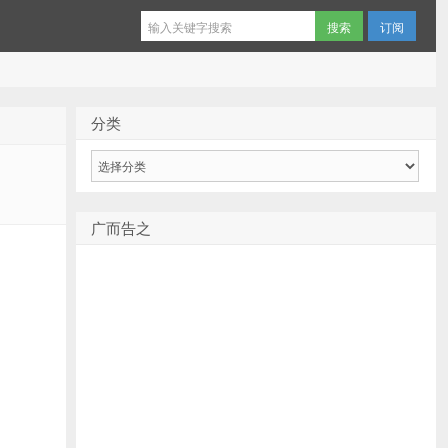
订阅
分类
分
类
广而告之