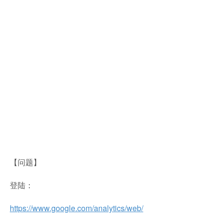
【问题】
登陆：
https://www.google.com/analytics/web/