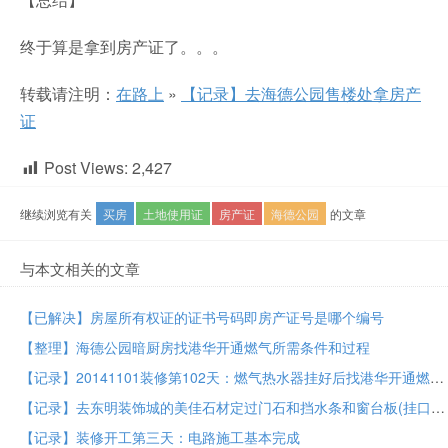
终于算是拿到房产证了。。。
转载请注明：
在路上
»
【记录】去海德公园售楼处拿房产
证
Post Views:
2,427
继续浏览有关
买房
土地使用证
房产证
海德公园
的文章
与本文相关的文章
【已解决】房屋所有权证的证书号码即房产证号是哪个编号
【整理】海德公园暗厨房找港华开通燃气所需条件和过程
【记录】20141101装修第102天：燃气热水器挂好后找港华开通燃气但仍不给开通的过程
【记录】去东明装饰城的美佳石材定过门石和挡水条和窗台板(挂口石)
【记录】装修开工第三天：电路施工基本完成