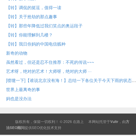
【转】调侃的挺逗， 值得一读
【转】关于抢劫的那点趣事
【转】那些年降低过我们笑点的奥运段子
【转】你能理解到几楼？
【转】我日你妈的中国电信贱种
新奇的动物
虽然看过，但还是忍不住推荐：不死的传说~~~
艺术呀，绝对的艺术！大师呀，绝对的大师 ···
[喷嚏一下]【谁说北京没有海！】总结一下各位关于今天下雨的状态～
世界上最离奇的事
妈也是没办法
版权所有，保留一切权利！ © 2026
在路上
本网站托管于
Vultr
，由
方
法SEO顾问
提供
SEO
优化技术支持