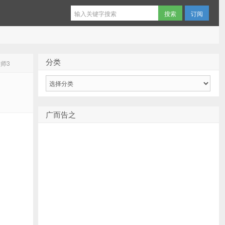
订阅
分类
大师3
分
类
广而告之