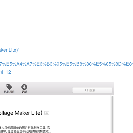
r Lite)”
E7%89%87%E5%A4%A7%E6%B3%95%E5%B8%88%E5%85%8D%E
mt=12