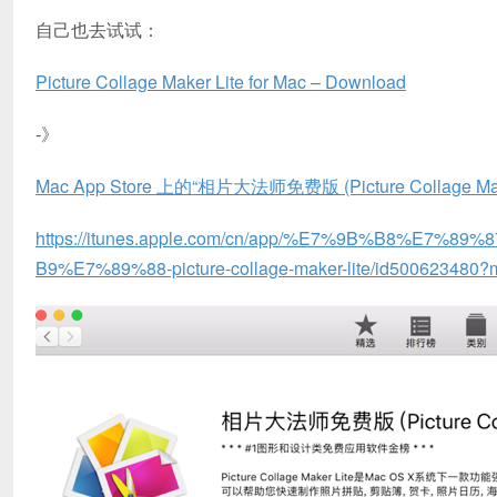
自己也去试试：
Picture Collage Maker Lite for Mac – Download
-》
‎Mac App Store 上的“相片大法师免费版 (Picture Collage Make
https://itunes.apple.com/cn/app/%E7%9B%B8%
B9%E7%89%88-picture-collage-maker-lite/id500623480?