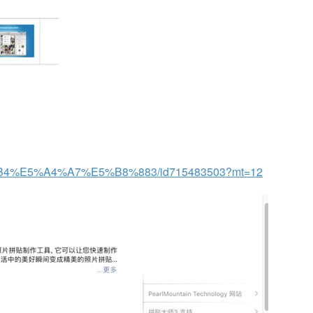
B4%B4%E5%A4%A7%E5%B8%883/id715483503?mt=12