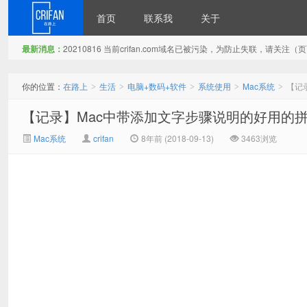
首页
联系我
关于
最新消息：
20210816 当前crifan.com域名已被污染，为防止失联，请关
在路上
你的位置：
在路上
生活
电脑+数码+软件
系统使用
Mac系统
【记录
>
>
>
>
>
【记录】Mac中带添加文字步骤说明的好用的拼图工具：Pi
Mac系统
crifan
8年前 (2018-09-13)
3463浏览