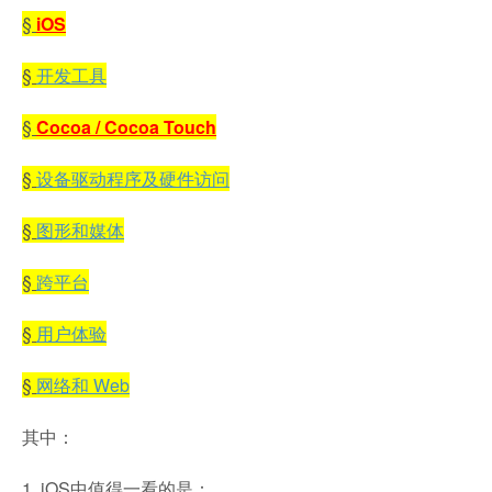
§
iOS
§
开发工具
§
Cocoa / Cocoa Touch
§
设备驱动程序及硬件访问
§
图形和媒体
§
跨平台
§
用户体验
§
网络和 Web
其中：
1. iOS中值得一看的是：