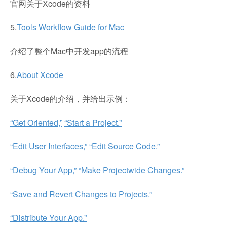
官网关于Xcode的资料
5.
Tools Workflow Guide for Mac
介绍了整个Mac中开发app的流程
6.
About Xcode
关于Xcode的介绍，并给出示例：
“Get Oriented,”
“Start a Project.”
“Edit User Interfaces,”
“Edit Source Code.”
“Debug Your App,”
“Make Projectwide Changes.”
“Save and Revert Changes to Projects.”
“Distribute Your App.”