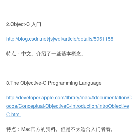
2.Object-C 入门
http://blog.csdn.net/jsjwql/article/details/5961158
特点：中文。介绍了一些基本概念。
3.The Objective-C Programming Language
http://developer.apple.com/library/mac/#documentation/C
ocoa/Conceptual/ObjectiveC/Introduction/introObjective
C.html
特点：Mac官方的资料。但是不太适合入门者看。