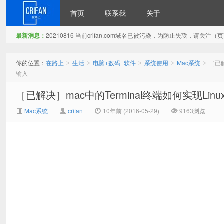
首页
联系我
关于
最新消息：
20210816 当前crifan.com域名已被污染，为防止失联，请关
在路上
你的位置：
在路上
生活
电脑+数码+软件
系统使用
Mac系统
［已解
>
>
>
>
>
输入
［已解决］mac中的Terminal终端如何实现Li
Mac系统
crifan
10年前 (2016-05-29)
9163浏览