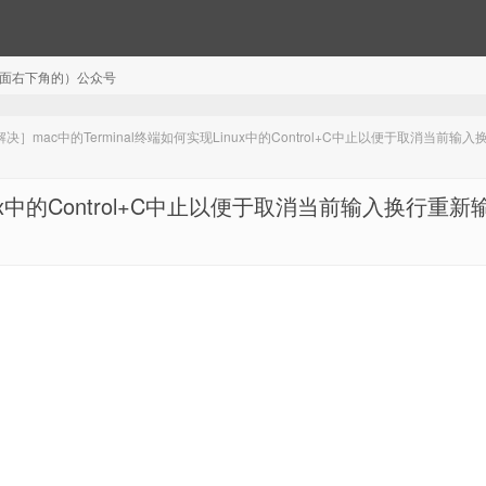
注（页面右下角的）公众号
决］mac中的Terminal终端如何实现Linux中的Control+C中止以便于取消当前输
nux中的Control+C中止以便于取消当前输入换行重新