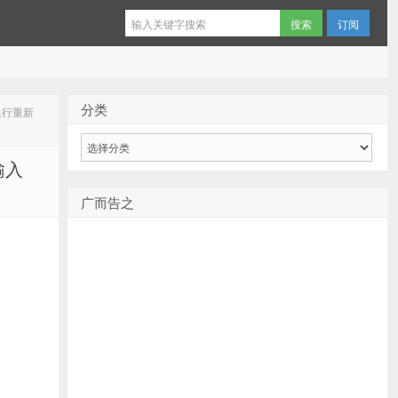
订阅
分类
入换行重新
分
类
输入
广而告之