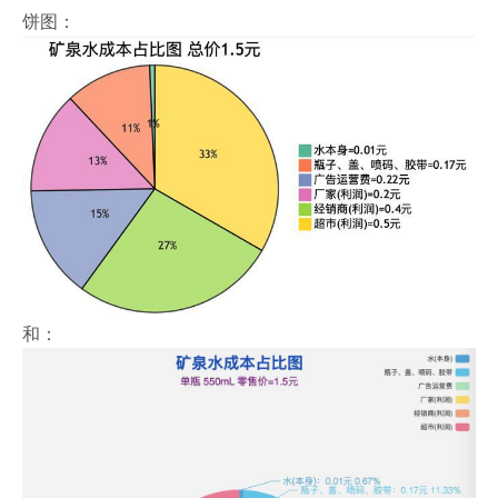
饼图：
和：