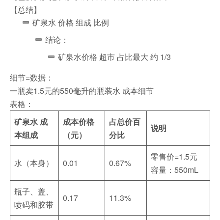
【总结】
矿泉水 价格 组成 比例
结论：
矿泉水价格 超市 占比最大 约 1/3
细节=数据：
一瓶卖1.5元的550毫升的瓶装水 成本细节
表格：
矿泉水
成
成本价格
占总价百
说明
本组成
（元）
分比
零售价=1.5元
水（本身）
0.01
0.67%
容量：550mL
瓶子、盖、
0.17
11.3%
喷码和胶带