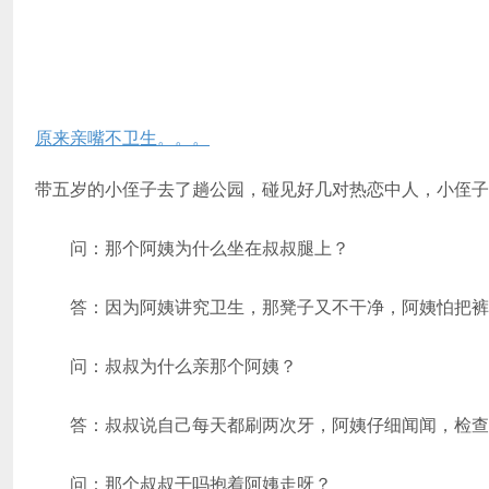
原来亲嘴不卫生。。。
带五岁的小侄子去了趟公园，碰见好几对热恋中人，小侄子
问：那个阿姨为什么坐在叔叔腿上？
答：因为阿姨讲究卫生，那凳子又不干净，阿姨怕把裤
问：叔叔为什么亲那个阿姨？
答：叔叔说自己每天都刷两次牙，阿姨仔细闻闻，检查
问：那个叔叔干吗抱着阿姨走呀？