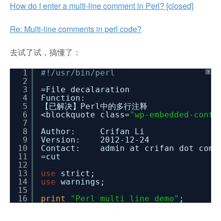
How do I enter a multi-line comment in Perl? [closed]
Re: Multi-line comments in perl code?
去试了试，搞懂了：
1
#!/usr/bin/perl
?
2
3
=File decalaration
4
Function:
5
【已解决】Perl中的多行注释
6
<blockquote class=
"wp-embedded-conte
7
8
Author: Crifan Li
9
Version: 2012-12-24
10
Contact: admin at crifan dot com
11
=cut
12
13
use
strict;
14
use
warnings;
15
16
print
"Perl multi line demo"
;