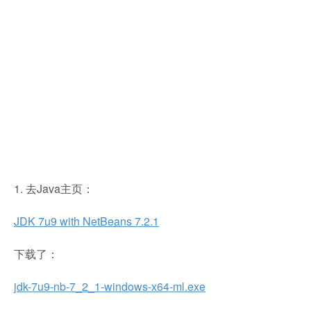
1. 去Java主页：
JDK 7u9 with NetBeans 7.2.1
下载了：
jdk-7u9-nb-7_2_1-windows-x64-ml.exe