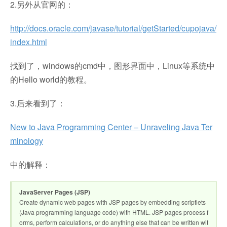
2.另外从官网的：
http://docs.oracle.com/javase/tutorial/getStarted/cupojava/
index.html
找到了，windows的cmd中，图形界面中，Linux等系统中
的Hello world的教程。
3.后来看到了：
New to Java Programming Center – Unraveling Java Ter
minology
中的解释：
JavaServer Pages (JSP)
Create dynamic web pages with JSP pages by embedding scriptlets
(Java programming language code) with HTML. JSP pages process f
orms, perform calculations, or do anything else that can be written wit