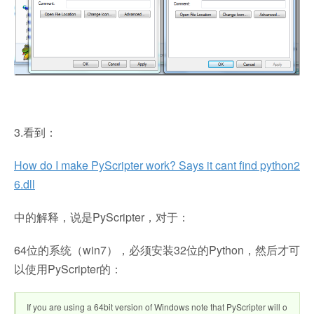
3.看到：
How do I make PyScripter work? Says it cant find python2
6.dll
中的解释，说是PyScripter，对于：
64位的系统（win7），必须安装32位的Python，然后才可
以使用PyScripter的：
If you are using a 64bit version of Windows note that PyScripter will o