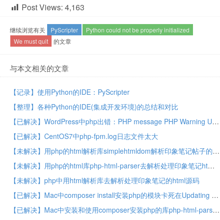
Post Views:
4,163
继续浏览有关
PyScripter
Python could not be properly initialized
We must quit
的文章
与本文相关的文章
【记录】使用Python的IDE：PyScripter
【整理】各种Python的IDE(集成开发环境)的总结和对比
【已解决】WordPress中php出错：PHP message PHP Warning Use of undefined constant PRC
【已解决】CentOS7中php-fpm.log日志文件太大
【未解决】用php的html解析库simplehtmldom解析印象笔记帖子的html源码
【未解决】用php的html库php-html-parser去解析处理印象笔记html源码
【未解决】php中用html解析库去解析处理印象笔记的html源码
【已解决】Mac中composer install安装php的模块卡死在Updating dependencies including require-dev
【已解决】Mac中安装和使用composer安装php的库php-html-parser