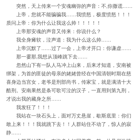
突然，天上传来一个安魂幽弥的声音：不,你撒谎……
上帝，您就不能骗骗我……我愤怒，极度愤怒！！！
质问上帝：你为什么让我这么帅！！！！！
上帝那安魂的声音又传来：你说什么？
我全身瘫软，泣声道：我为什么这么帅……
上帝沉默了……过了一会，上帝才开口：你谦虚……
那一霎那,我想从顶峰跳下去……
忽然山下有一队人马冲上山来，后来才知道，安南被
绑架，为首的匪徒的母亲的姥姥曾经在中国清朝时期在慈
喜身边当宫女，老爷是刑部尚书，传家宝，就是满清十大
酷刑。安南果然是条可歌可泣的汉子，一直用到第九刑，
才说出我的藏身之所……
我发狂了！！！
我站在一块石头上，面对万丈悬崖，歇斯底里：你们
敢上来！！！我就跳下去！！人群站住不动了，惊人的寂
静……