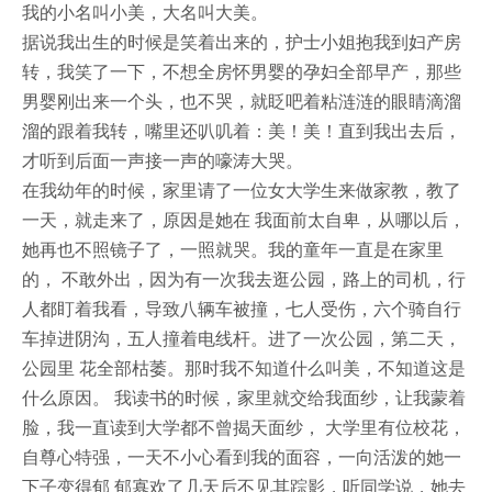
我的小名叫小美，大名叫大美。
据说我出生的时候是笑着出来的，护士小姐抱我到妇产房
转，我笑了一下，不想全房怀男婴的孕妇全部早产，那些
男婴刚出来一个头，也不哭，就眨吧着粘涟涟的眼睛滴溜
溜的跟着我转，嘴里还叭叽着：美！美！直到我出去后，
才听到后面一声接一声的嚎涛大哭。
在我幼年的时候，家里请了一位女大学生来做家教，教了
一天，就走来了，原因是她在 我面前太自卑，从哪以后，
她再也不照镜子了，一照就哭。我的童年一直是在家里
的， 不敢外出，因为有一次我去逛公园，路上的司机，行
人都盯着我看，导致八辆车被撞，七人受伤，六个骑自行
车掉进阴沟，五人撞着电线杆。进了一次公园，第二天，
公园里 花全部枯萎。那时我不知道什么叫美，不知道这是
什么原因。 我读书的时候，家里就交给我面纱，让我蒙着
脸，我一直读到大学都不曾揭天面纱， 大学里有位校花，
自尊心特强，一天不小心看到我的面容，一向活泼的她一
下子变得郁 郁寡欢了几天后不见其踪影，听同学说，她去