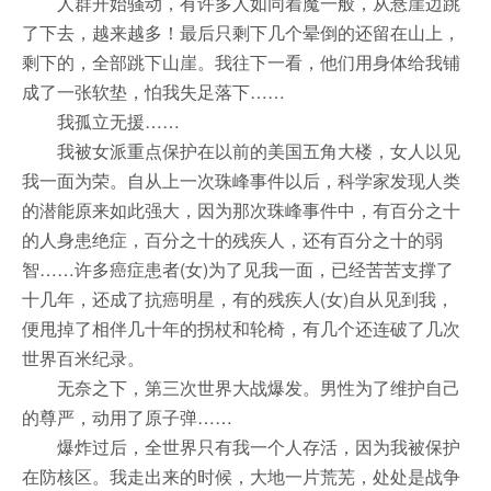
人群开始骚动，有许多人如同着魔一般，从悬崖边跳
了下去，越来越多！最后只剩下几个晕倒的还留在山上，
剩下的，全部跳下山崖。我往下一看，他们用身体给我铺
成了一张软垫，怕我失足落下……
我孤立无援……
我被女派重点保护在以前的美国五角大楼，女人以见
我一面为荣。自从上一次珠峰事件以后，科学家发现人类
的潜能原来如此强大，因为那次珠峰事件中，有百分之十
的人身患绝症，百分之十的残疾人，还有百分之十的弱
智……许多癌症患者(女)为了见我一面，已经苦苦支撑了
十几年，还成了抗癌明星，有的残疾人(女)自从见到我，
便甩掉了相伴几十年的拐杖和轮椅，有几个还连破了几次
世界百米纪录。
无奈之下，第三次世界大战爆发。男性为了维护自己
的尊严，动用了原子弹……
爆炸过后，全世界只有我一个人存活，因为我被保护
在防核区。我走出来的时候，大地一片荒芜，处处是战争