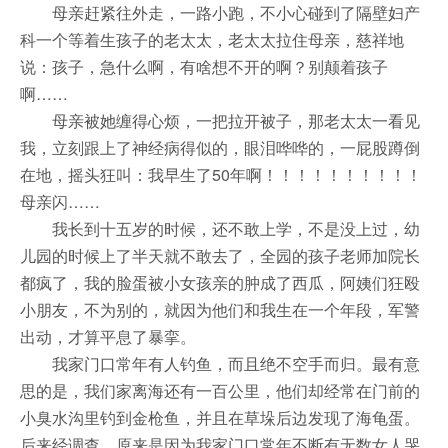
母亲赶紧往外走，一路小跑，不小心碰到了隔壁妇产
科一个等着生孩子的老太太，老太太拉住母亲，慈祥地
说：孩子，急什么啊，有啥想不开的啊？别颠着孩子
啊……
母亲被她缠得心烦，一把拉开被子，那老太太一看见
我，立刻跟上了神经病得似的，眼泪哗哗的，一屁股蹲倒
在地，摇头狂叫：我早生了50年啊！！！！！！！！！！
母亲闪……
我长到十五岁的时候，还不敢上学，不是没上过，幼
儿园的时候上了半天就不敢去了，全园的孩子老师加院长
都疯了，我的脸蛋被小女孩亲的肿成了西瓜，阿姨们狂殴
小朋友，不为别的，就因为他们和我生在一个年段，军警
出动，才算平息了暴挛。
我家门口常年有人钓鱼，而且绝不空手而归。最有意
思的是，我们家离海还有一百公里，他们却经常在门前的
小臭水沟里钓到金枪鱼，并且在草垛后边发现了海龟蛋。
后来经调查，原来是因为我家门口常年不断有无数女人哭