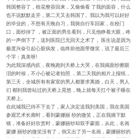
韩国整容了，校花整容回来，又偷偷看 了我的面容，什么
也不说默默走开，第二天又去韩国了。我以为我可以好好
的毕业的，不想有天晚自习，我骑自行车回家，在校门
口，面纱掉了 ，被正面的男生看到，只见他睁着大眼，咚
的一声倒下了，送到医院已无回天之术了， 医生说是因为
极度兴奋引起心脏病发，临终前他面带微笑，说了最后三
个字：真美呀!
为此我深感内疚，夜晚跑到天桥上大哭，在我揭面纱擦眼
泪的时候，不小心被记者拍照 ，第二天我的相片上报纸，
第三天，全城所有有家室的男人都要求离婚，白天，男人
们 都到我曾站过的天桥上晃悠，晚上就每天扛个被子睡在
天桥上。
在此城我已待不下去了，家人决定送我到美国，我在美国
参观艺术长廊时，看到蒙娜丽 纱的微笑，正在我摘下默
镜，准备好好欣赏时，蒙娜丽纱却双手蒙面，从此，名画
蒙娜 丽纱的微笑没有了，倒又出了另一名画，蒙娜丽纱的