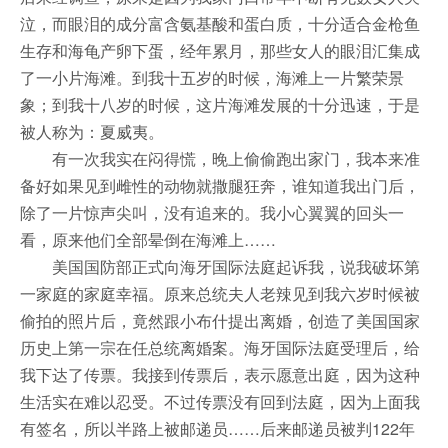
泣，而眼泪的成分富含氨基酸和蛋白质，十分适合金枪鱼
生存和海龟产卵下蛋，经年累月，那些女人的眼泪汇集成
了一小片海滩。到我十五岁的时候，海滩上一片繁荣景
象；到我十八岁的时候，这片海滩发展的十分迅速，于是
被人称为：夏威夷。
有一次我实在闷得慌，晚上偷偷跑出家门，我本来准
备好如果见到雌性的动物就撒腿狂奔，谁知道我出门后，
除了一片惊声尖叫，没有追来的。我小心翼翼的回头一
看，原来他们全部晕倒在海滩上……
美国国防部正式向海牙国际法庭起诉我，说我破坏第
一家庭的家庭幸福。原来总统夫人老辣见到我六岁时候被
偷拍的照片后，竟然跟小布什提出离婚，创造了美国国家
历史上第一宗在任总统离婚案。海牙国际法庭受理后，给
我下达了传票。我接到传票后，表示愿意出庭，因为这种
生活实在难以忍受。不过传票没有回到法庭，因为上面我
有签名，所以半路上被邮递员……后来邮递员被判122年