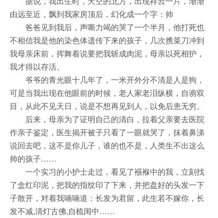
据说，我出生时，天空的北方，出现祥云一片，渐渐
由远至近，飘到我家房顶后，幻化成一个字：帅
爸爸见到我后，声嘶力竭的哭了一个半月，他打死也
不相信我是他的染色体遗传下来的孩子，几次携菜刀冲到
我母亲床前，挥舞着说要把我斩成肉泥，母亲以死相护，
我才得以存活。
爷爷的青光眼十几年了，一米开外分不清是人是狗，
可是当我出现在他眼前的时候，老人家老泪纵横，自谫双
目，从此不见天日，说是不想再见到人，以免后患无穷。
后来，母亲为了证明自己的清白，拉着父亲要去医院
作亲子鉴定，医生揭开被子只看了一眼就哭了，抹着鼻涕
说回去吧，这不是你儿子，谁的也不是，人类生不出这么
帅的孩子……
一个实习的小护士走过，看见了襁褓中的我，立刻找
了盒红印泥，把我的指纹印了下来，并把盘好的头发一下
子散开，对着我喃喃道：长发为君留，此生若不嫁你，长
发不减,清灯古佛,自梳闺中……