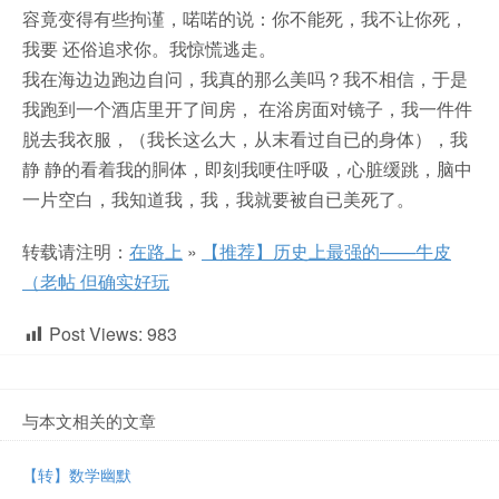
容竟变得有些拘谨，喏喏的说：你不能死，我不让你死，
我要 还俗追求你。我惊慌逃走。
我在海边边跑边自问，我真的那么美吗？我不相信，于是
我跑到一个酒店里开了间房， 在浴房面对镜子，我一件件
脱去我衣服，（我长这么大，从末看过自已的身体），我
静 静的看着我的胴体，即刻我哽住呼吸，心脏缓跳，脑中
一片空白，我知道我，我，我就要被自已美死了。
转载请注明：
在路上
»
【推荐】历史上最强的——牛皮
（老帖 但确实好玩
Post Views:
983
与本文相关的文章
【转】数学幽默