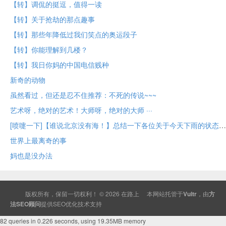
【转】调侃的挺逗， 值得一读
【转】关于抢劫的那点趣事
【转】那些年降低过我们笑点的奥运段子
【转】你能理解到几楼？
【转】我日你妈的中国电信贱种
新奇的动物
虽然看过，但还是忍不住推荐：不死的传说~~~
艺术呀，绝对的艺术！大师呀，绝对的大师 ···
[喷嚏一下]【谁说北京没有海！】总结一下各位关于今天下雨的状态～
世界上最离奇的事
妈也是没办法
版权所有，保留一切权利！ © 2026
在路上
本网站托管于
Vultr
，由
方
法SEO顾问
提供
SEO
优化技术支持
82 queries in 0.226 seconds, using 19.35MB memory