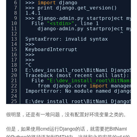
6
>>>
import
django
7
>>> print django.get_version()
8
1.4.1
9
>>> django-admin.py startproject mys
10
File
"<stdin>"
, line 1
11
django-admin.py startproject mys
12
^
13
SyntaxError: invalid syntax
14
>>>
15
KeyboardInterrupt
16
>>>
17
>>>
18
^C
19
E:\dev_install_root\BitNami DjangoSt
20
Traceback (most recent call last):
21
File
"E:\dev_install_root\BitNami 
22
from django.core
import
manageme
23
ImportError: No module named django.
24
25
E:\dev_install_root\BitNami DjangoSt
很明显，还是有一堆问题，没有配置好环境变量之类的。
但是，如果使用cmd运行Django的话，就需要把BitNami
的Python的路径添加到PATH中，这就和之前安装的x64的