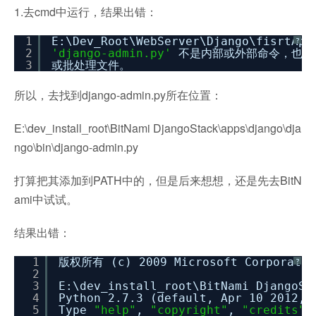
1.去cmd中运行，结果出错：
1
E:\Dev_Root\WebServer\Django\fisrtApp
?
2
'django-admin.py'
不是内部或外部命令，也不
3
或批处理文件。
所以，去找到django-admin.py所在位置：
E:\dev_install_root\BitNami DjangoStack\apps\django\dja
ngo\bin\django-admin.py
打算把其添加到PATH中的，但是后来想想，还是先去BitN
ami中试试。
结果出错：
1
版权所有 (c) 2009 Microsoft Corpora
?
2
3
E:\dev_install_root\BitNami DjangoSt
4
Python 2.7.3 (default, Apr 10 2012,
5
Type
"help"
,
"copyright"
,
"credits"