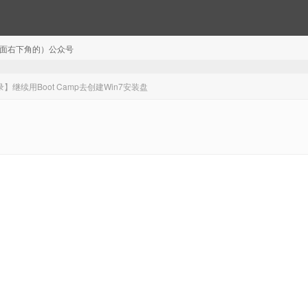
注（页面右下角的）公众号
】继续用Boot Camp去创建Win7安装盘