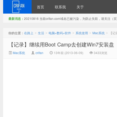
首页
联系我
关于
最新消息：
20210816 当前crifan.com域名已被污染，为防止失联，请关
在路上
你的位置：
在路上
生活
电脑+数码+软件
系统使用
Mac系统
【记录
>
>
>
>
>
【记录】继续用Boot Camp去创建Win7安装盘
Mac系统
crifan
13年前 (2013-06-09)
3433浏览