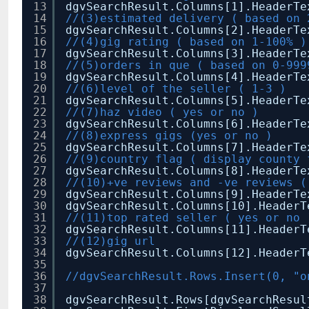
13
dgvSearchResult.Columns[1].HeaderT
14
//(3)estimated delivery ( based on 
15
dgvSearchResult.Columns[2].HeaderT
16
//(4)gig rating ( based on 1-100% )
17
dgvSearchResult.Columns[3].HeaderT
18
//(5)orders in que ( based on 0-999
19
dgvSearchResult.Columns[4].HeaderT
20
//(6)level of the seller ( 1-3 )
21
dgvSearchResult.Columns[5].HeaderT
22
//(7)haz video ( yes or no )
23
dgvSearchResult.Columns[6].HeaderT
24
//(8)express gigs (yes or no )
25
dgvSearchResult.Columns[7].HeaderT
26
//(9)country flag ( display county 
27
dgvSearchResult.Columns[8].HeaderT
28
//(10)+ve reviews and -ve reviews (
29
dgvSearchResult.Columns[9].HeaderT
30
dgvSearchResult.Columns[10].Header
31
//(11)top rated seller ( yes or no 
32
dgvSearchResult.Columns[11].Header
33
//(12)gig url
34
dgvSearchResult.Columns[12].Header
35
36
//dgvSearchResult.Rows.Insert(0, "o
37
38
dgvSearchResult.Rows[dgvSearchResu