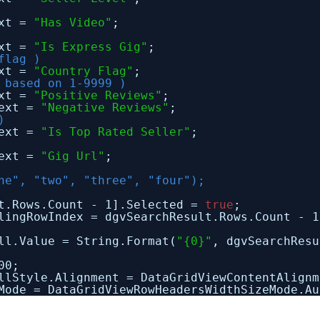
ext =
"Has Video"
;
ext =
"Is Express Gig"
;
flag )
ext =
"Country Flag"
;
 based on 1-9999 )
ext =
"Positive Reviews"
;
Text =
"Negative Reviews"
;
)
Text =
"Is Top Rated Seller"
;
Text =
"Gig Url"
;
ne", "two", "three", "four");
lt.Rows.Count - 1].Selected =
true
;
lingRowIndex = dgvSearchResult.Rows.Count - 1
ll.Value = String.Format(
"{0}"
, dgvSearchResu
00;
llStyle.Alignment = DataGridViewContentAlignm
Mode = DataGridViewRowHeadersWidthSizeMode.Au