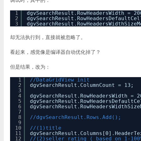
1
dgvSearchResult.RowHeadersWidth = 20
2
dgvSearchResult.RowHeadersDefaultCel
3
dgvSearchResult.RowHeadersWidthSizeM
却无法执行到，直接就被忽略了。
看起来，感觉像是编译器自动优化掉了？
但是结果，改为：
1
//DataGridView init
2
dgvSearchResult.ColumnCount = 13;
3
4
dgvSearchResult.RowHeadersWidth = 2
5
dgvSearchResult.RowHeadersDefaultCe
6
dgvSearchResult.RowHeadersWidthSize
7
8
//dgvSearchResult.Rows.Add();
9
10
//(1)title
11
dgvSearchResult.Columns[0].HeaderT
12
//(2)seller rating ( based on 1-100