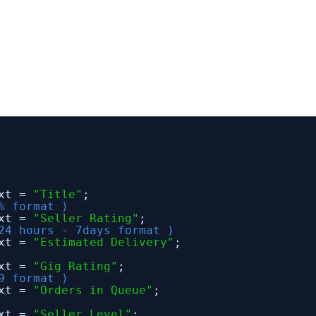
ext =
"Title"
;
% format )
ext =
"Seller Rating"
;
24 hours - 7days format )
ext =
"Estimated Delivery"
;
ext =
"Gig Rating"
;
9 format )
ext =
"Orders in Queue"
;
ext =
"Seller Level"
;