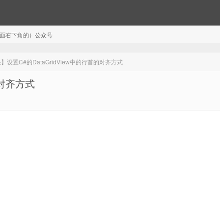
注（页面右下角的）公众号
】设置C#的DataGridView中的行首的对齐方式
的对齐方式