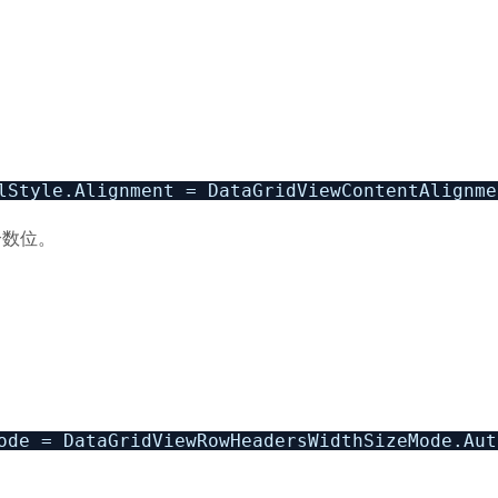
lStyle.Alignment = DataGridViewContentAlignme
个数位。
ode = DataGridViewRowHeadersWidthSizeMode.Aut