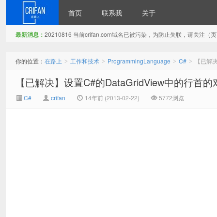
首页
联系我
关于
最新消息：
20210816 当前crifan.com域名已被污染，为防止失联，请关
在路上
你的位置：
在路上
工作和技术
ProgrammingLanguage
C#
【已解决
>
>
>
>
【已解决】设置C#的DataGridView中的行首
C#
crifan
14年前 (2013-02-22)
5772浏览