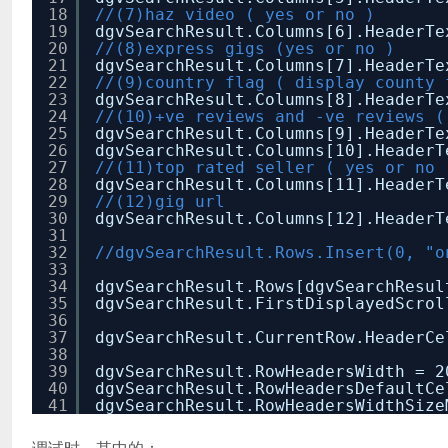
18
//(7)haz video ( yes or no )
19
dgvSearchResult.Columns[6].HeaderT
20
//(8)express gigs (yes or no )
21
dgvSearchResult.Columns[7].HeaderT
22
//(9)country flag ( display county 
23
dgvSearchResult.Columns[8].HeaderT
24
//(10)+ve reviews and -ve reviews (
25
dgvSearchResult.Columns[9].HeaderT
26
dgvSearchResult.Columns[10].Header
27
//(11)top rated seller ( yes or no 
28
dgvSearchResult.Columns[11].Header
29
//(12)gig url
30
dgvSearchResult.Columns[12].Header
31
32
//dgvSearchResult.Rows.Insert(0, "o
33
34
dgvSearchResult.Rows[dgvSearchResu
35
dgvSearchResult.FirstDisplayedScrol
36
37
dgvSearchResult.CurrentRow.HeaderCe
38
39
dgvSearchResult.RowHeadersWidth = 2
40
dgvSearchResult.RowHeadersDefaultCe
41
dgvSearchResult.RowHeadersWidthSize
调试时，其中的：