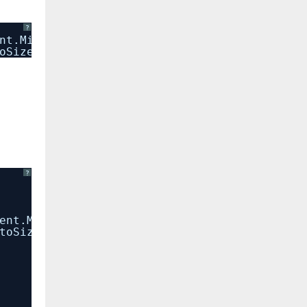
?
nt.MiddleCenter;
oSizeToAllHeaders;
?
ent.MiddleCenter;
toSizeToAllHeaders;