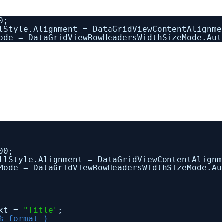
0;
lStyle.Alignment = DataGridViewContentAlignme
ode = DataGridViewRowHeadersWidthSizeMode.Aut
00;
llStyle.Alignment = DataGridViewContentAlignm
Mode = DataGridViewRowHeadersWidthSizeMode.Au
ext =
"Title"
;
% format )