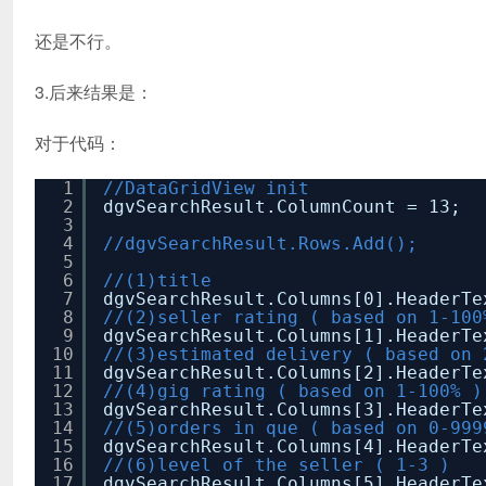
还是不行。
3.后来结果是：
对于代码：
1
//DataGridView init
2
dgvSearchResult.ColumnCount = 13;
3
4
//dgvSearchResult.Rows.Add();
5
6
//(1)title
7
dgvSearchResult.Columns[0].HeaderT
8
//(2)seller rating ( based on 1-100
9
dgvSearchResult.Columns[1].HeaderT
10
//(3)estimated delivery ( based on 
11
dgvSearchResult.Columns[2].HeaderT
12
//(4)gig rating ( based on 1-100% )
13
dgvSearchResult.Columns[3].HeaderT
14
//(5)orders in que ( based on 0-999
15
dgvSearchResult.Columns[4].HeaderT
16
//(6)level of the seller ( 1-3 )
17
dgvSearchResult.Columns[5].HeaderT