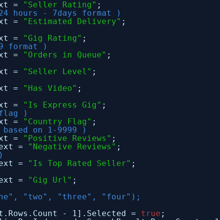
ext =
"Seller Rating"
;
24 hours - 7days format )
ext =
"Estimated Delivery"
;
ext =
"Gig Rating"
;
9 format )
ext =
"Orders in Queue"
;
ext =
"Seller Level"
;
ext =
"Has Video"
;
ext =
"Is Express Gig"
;
flag )
ext =
"Country Flag"
;
 based on 1-9999 )
ext =
"Positive Reviews"
;
Text =
"Negative Reviews"
;
)
Text =
"Is Top Rated Seller"
;
Text =
"Gig Url"
;
ne", "two", "three", "four");
lt.Rows.Count - 1].Selected =
true
;