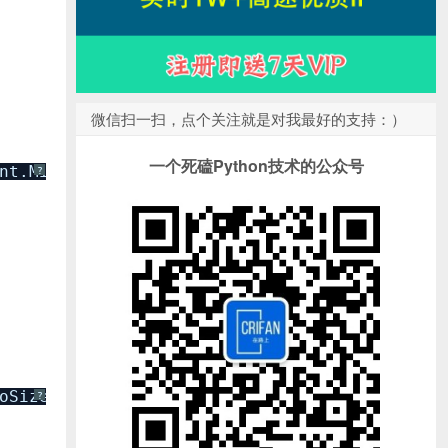
微信扫一扫，点个关注就是对我最好的支持：）
一个死磕Python技术的公众号
nt.MiddleCenter;
?
oSizeToAllHeaders;
?