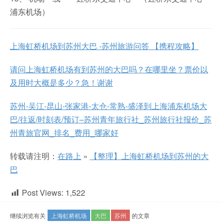
浦东机场）
上海虹桥机场到苏州大巴 -苏州旅游问答 【携程攻略】
请问上海虹桥机场有到苏州的大巴吗？在哪里坐？票价以
及用时大概是多少？急！谢谢
苏州-吴江-昆山-张家港-太仓-常熟-盛泽到上海浦东机场大
巴/往返/时刻表/预订–苏州青年旅行社_苏州旅行社报价_苏
州青旅官网_排名_费用_哪家好
转载请注明：
在路上
»
【整理】上海虹桥机场到苏州的大
巴
Post Views:
1,522
继续浏览有关
上海虹桥机场
大巴
苏州
的文章