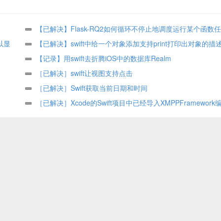
【已解决】Flask-RQ2如何循环不停止地调度运行某个函数
以显
【已解决】swift中给一个对象添加支持print打印出对象的描
【记录】用swift去折腾iOS中的数据库Realm
［已解决］swift让视图支持点击
［已解决］Swift获取当前日期和时间
［已解决］Xcode的Swift项目中已经导入XMPPFramewor
错：Use of undeclared type ‘XMPPStream’