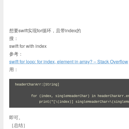
想要swift实现for循环，且带index的
搜：
swift for with index
参考：
swift for loop: for index, element in array? – Stack Overflow
用：
headerCharArr:[String]

        for (index, singleHeaderChar) in headerCharArr.enumerate() {

            print("[\(index)] singleHeaderChar=\(singl
即可。
［总结］