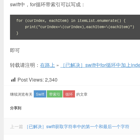
swift中，for循环带索引可以写成：
for (curIndex, eachItem) in itemList.enumerate() {

    print("curIndex=\(curIndex),eachItem=\(eachItem)")

}
即可
转载请注明：
在路上
»
［已解决］swift中for循环中加上ind
Post Views:
2,340
继续浏览有关
Swift
带索引
循环
的文章
分享到
上一篇
［已解决］swift获取字符串中的第一个和最后一个字符