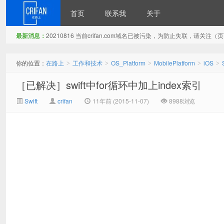
首页
联系我
关于
最新消息：
20210816 当前crifan.com域名已被污染，为防止失联，请关
在路上
你的位置：
在路上
工作和技术
OS_Platform
MobilePlatform
iOS
>
>
>
>
>
［已解决］swift中for循环中加上index索引
Swift
crifan
11年前 (2015-11-07)
8988浏览