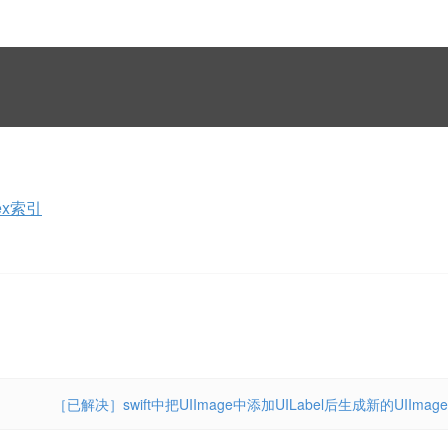
ex索引
［已解决］swift中把UIImage中添加UILabel后生成新的UIImage