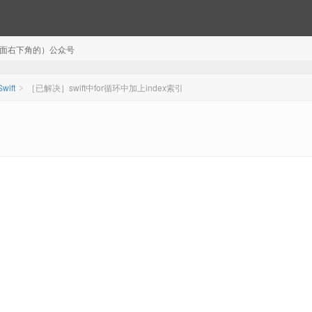
注（页面右下角的）公众号
Swift
［已解决］swift中for循环中加上index索引
>