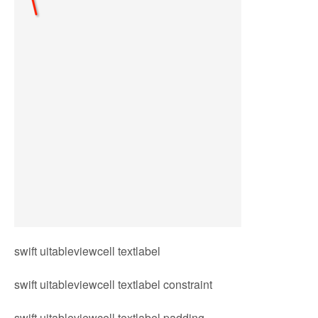
swift uitableviewcell textlabel
swift uitableviewcell textlabel constraint
swift uitableviewcell textlabel padding