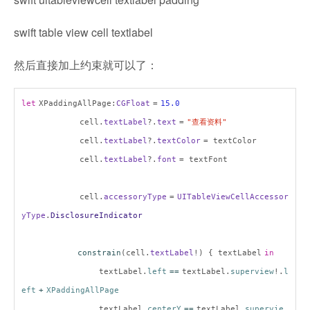
swift table view cell textlabel
然后直接加上约束就可以了：
let
XPaddingAllPage:
CGFloat
=
15.0
cell.
textLabel
?.
text
=
"
查看资料
"
cell.
textLabel
?.
textColor
= textColor
cell.
textLabel
?.
font
= textFont
cell.
accessoryType
=
UITableViewCellAccessor
yType
.
DisclosureIndicator
constrain
(cell.
textLabel
!) { textLabel
in
textLabel.
left
==
textLabel.
superview
!.
l
eft
+
XPaddingAllPage
textLabel.
centerY
==
textLabel.
supervie