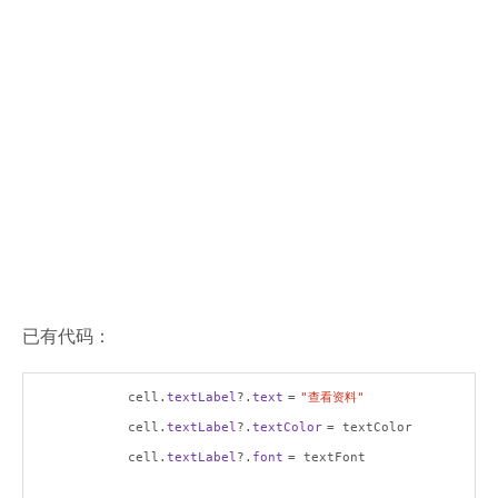
已有代码：
cell.
textLabel
?.
text
=
"
查看资料
"
cell.
textLabel
?.
textColor
= textColor
cell.
textLabel
?.
font
= textFont