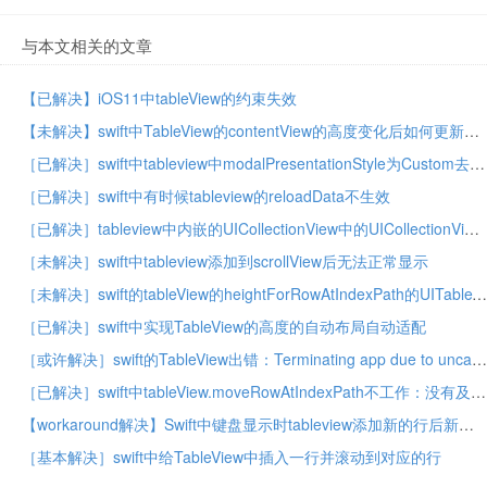
与本文相关的文章
【已解决】iOS11中tableView的约束失效
【未解决】swift中TableView的contentView的高度变化后如何更新高度
［已解决］swift中tableview中modalPresentationStyle为Custom去presentViewController显示另外一个tableview结果第一次加载显示时很慢
［已解决］swift中有时候tableview的reloadData不生效
［已解决］tableview中内嵌的UICollectionView中的UICollectionViewCell不显示
［未解决］swift中tableview添加到scrollView后无法正常显示
［未解决］swift的tableView的heightForRowAtIndexPath的UITableViewAutomaticDimension返回-1
［已解决］swift中实现TableView的高度的自动布局自动适配
［或许解决］swift的TableView出错：Terminating app due to uncaught exception ‘NSInternalInconsistencyException’, reason: ‘Invalid update: invalid number of rows in section 0
［已解决］swift中tableView.moveRowAtIndexPath不工作：没有及时响应
【workaround解决】Swift中键盘显示时tableview添加新的行后新添行只显示部分内容
［基本解决］swift中给TableView中插入一行并滚动到对应的行