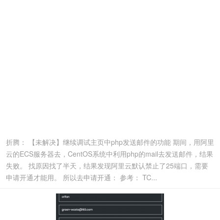
折腾： 【未解决】继续调试主页中php发送邮件的功能 期间，用阿里
云的ECS服务器去，CentOS系统中利用php的mail去发送邮件，结果
失败。 找原因找了半天，结果发现阿里云默认禁止了25端口，需要
申请开通才能用。 所以去申请开通： 参考： TC...