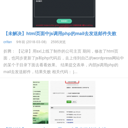
【未解决】html页面中js调用php的mail去发送邮件失败
crifan
9年前 (2018-03-08)
2595浏览
折腾： 【记录】用sxl上线了制作的公司主页 期间，修改了html页
面，也同步更新了js和php代码后，去上传到自己的wordpress网站中
的某个子目录下面去看看效果。 结果提交表单，内部js调用php的
mail去发送邮件，结果失败 相关代码： j...