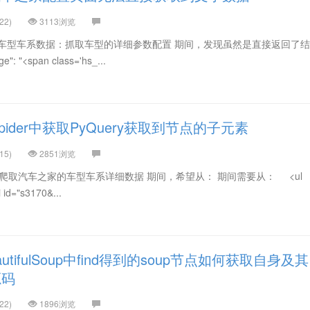
22)
3113浏览
家车型车系数据：抓取车型的详细参数配置 期间，发现虽然是直接返回了
: "<span class='hs_...
pider中获取PyQuery获取到节点的子元素
15)
2851浏览
on爬取汽车之家的车型车系详细数据 期间，希望从： 期间需要从： <ul
 id="s3170&...
tifulSoup中find得到的soup节点如何获取自身及其
源码
22)
1896浏览