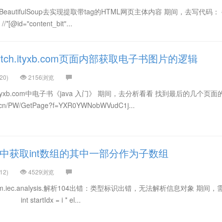
eautifulSoup去实现提取带tag的HTML网页主体内容 期间，去写代码： # 
//*[@id="content_bit"...
ch.ityxb.com页面内部获取电子书图片的逻辑
20)
2156浏览
ityxb.com中电子书《java 入门》 期间，去分析看看 找到最后的几个页面
65.cn/PW/GetPage?f=YXR0YWNobWVudC1j...
a中获取int数组的其中一部分作为子数组
12)
4529浏览
m.iec.analysis.解析104出错：类型标识出错，无法解析信息对象 期间
t startIdx = i * el...