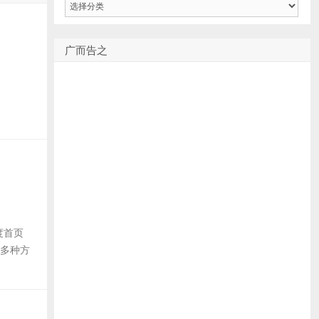
类
广而告之
度首页
用多种方