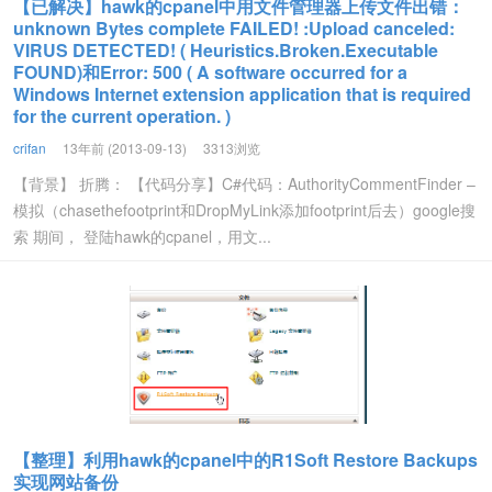
【已解决】hawk的cpanel中用文件管理器上传文件出错：
unknown Bytes complete FAILED! :Upload canceled:
VIRUS DETECTED! ( Heuristics.Broken.Executable
FOUND)和Error: 500 ( A software occurred for a
Windows Internet extension application that is required
for the current operation. )
crifan
13年前 (2013-09-13)
3313浏览
【背景】 折腾： 【代码分享】C#代码：AuthorityCommentFinder –
模拟（chasethefootprint和DropMyLink添加footprint后去）google搜
索 期间， 登陆hawk的cpanel，用文...
【整理】利用hawk的cpanel中的R1Soft Restore Backups
实现网站备份