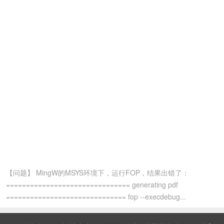
【问题】 MingW的MSYS环境下，运行FOP，结果出错了：
=============================== generating pdf
============================== fop --execdebug...