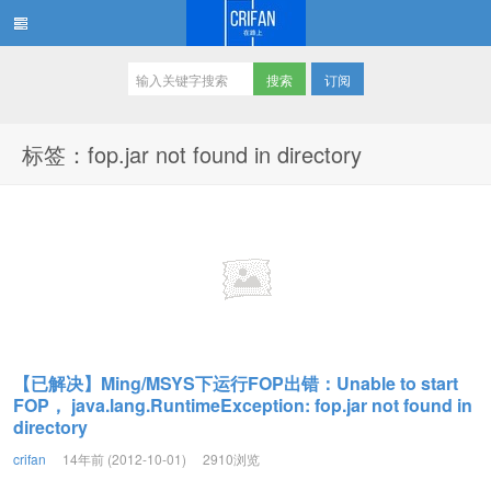
订阅
在路上
标签：fop.jar not found in directory
【已解决】Ming/MSYS下运行FOP出错：Unable to start
FOP， java.lang.RuntimeException: fop.jar not found in
directory
crifan
14年前 (2012-10-01)
2910浏览