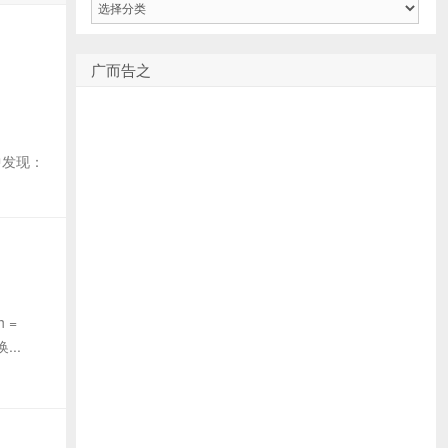
类
广而告之
中发现：
 =
...