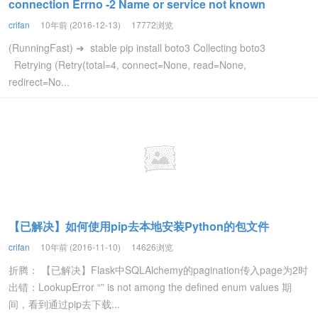
connection Errno -2 Name or service not known
crifan
10年前 (2016-12-13)
17772浏览
(RunningFast) ➜ stable pip install boto3 Collecting boto3
Retrying (Retry(total=4, connect=None, read=None,
redirect=No...
【已解决】如何使用pip去本地安装Python的包文件
crifan
10年前 (2016-11-10)
14626浏览
折腾： 【已解决】Flask中SQLAlchemy的pagination传入page为2时
出错：LookupError “” is not among the defined enum values 期
间，看到通过pip去下载...