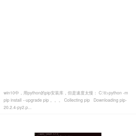
win10中，用python的pip安装库，但是速度太慢： C:\ti>python -m
pip install --upgrade pip 。。。 Collecting pip Downloading pip-
20.2.4-py2.p...