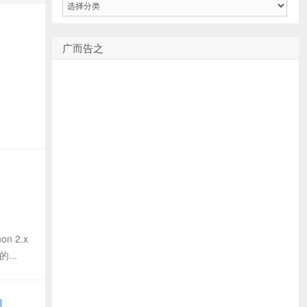
类
广而告之
 2.x
...
和