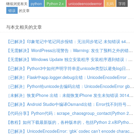
继续浏览有关
python
Python 2.x
unicodeencodeerror
乱码
字符
错误
的文章
与本文相关的文章
【已解决】印象笔记中笔记同步报错：无法同步笔记 未知错误 s4
【无需解决】WordPress出现警告：Warning: 发生了预料之外的错误。WordPress.org或是此服务器的配置可能出了一些问题
【无需解决】Windows Update 独立安装程序 安装程序遇到错误：0x80070422
【已解决】Python3中如何声明字符串是unicode类型以避免log日志打印出错
［已解决］Flask中app.logger.debug出错：UnicodeEncodeError ascii codec can’t encode characters in position 59-68: ordinal not in range(128)
［已解决］Python给unicode去编码出错：UnicodeEncodeError gbk codec can’t encode character u’xe6′ in position 0 illegal multibyte sequence
［未解决］恢复iPhone 出错：未能恢复iPhone 发生未知错误 3014
【已解决】Android Studio中编译Osmand出错：Error找不到符号变量mx_highway_speed_camera
【代码分享】Python代码：scrape_chaosgroup_contact(Python 2.x版本和Python 3.x版本) – 抓取chaosgroup.com中的联系人信息保存为excel
【教程】如何下载最新版的，各种版本的，包括Python 2.x和Python 3.x的Python
【已解决】UnicodeEncodeError: ‘gbk’ codec can’t encode character u’\u200e’ in position 43: illegal multibyte sequence