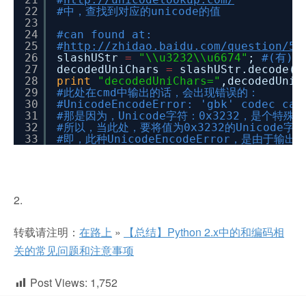
22
#中，查找到对应的unicode的值
23
24
#can found at:
25
#
http://zhidao.baidu.com/question/50
26
slashUStr
=
"\\u3232\\u6674"
;
#(有) 
27
decodedUniChars
=
slashUStr.decode(
"
28
print
"decodedUniChars="
,decodedUniC
29
#此处在cmd中输出的话，会出现错误的：
30
#UnicodeEncodeError: 'gbk' codec can
31
#那是因为，Unicode字符：0x3232，是个
32
#所以，当此处，要将值为0x3232的Unicode字符
33
#即，此种UnicodeEncodeError，是由
2.
转载请注明：
在路上
»
【总结】Python 2.x中的和编码相
关的常见问题和注意事项
Post Views:
1,752