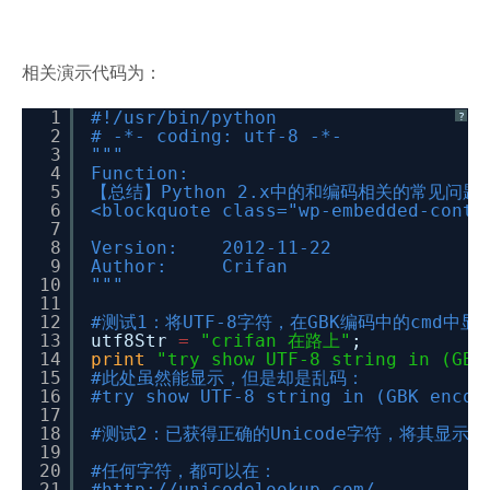
相关演示代码为：
1
#!/usr/bin/python
?
2
# -*- coding: utf-8 -*-
3
"""
4
Function:
5
【总结】Python 2.x中的和编码相关的常见问
6
<blockquote class="wp-embedded-conte
7
8
Version: 2012-11-22
9
Author: Crifan
10
"""
11
12
#测试1：将UTF-8字符，在GBK编码中的cmd中显
13
utf8Str
=
"crifan 在路上"
;
14
print
"try show UTF-8 string in (GBK
15
#此处虽然能显示，但是却是乱码：
16
#try show UTF-8 string in (GBK enco
17
18
#测试2：已获得正确的Unicode字符，将其显示在G
19
20
#任何字符，都可以在：
21
#
http://unicodelookup.com/