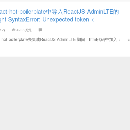
-hot-boilerplate中导入ReactJS-AdminLTE的
 SyntaxError: Unexpected token <
12)
4286浏览
t-boilerplate去集成ReactJS-AdminLTE 期间，html代码中加入： <sc