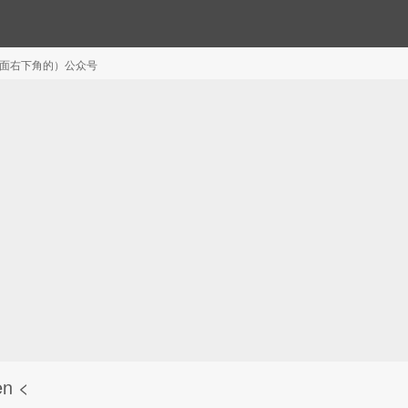
注（页面右下角的）公众号
en <