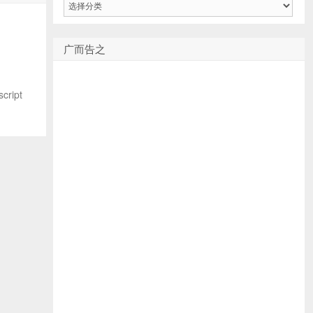
类
广而告之
ript