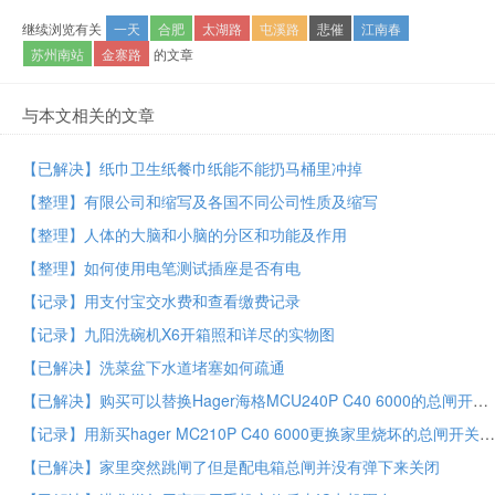
继续浏览有关
一天
合肥
太湖路
屯溪路
悲催
江南春
苏州南站
金寨路
的文章
与本文相关的文章
【已解决】纸巾卫生纸餐巾纸能不能扔马桶里冲掉
【整理】有限公司和缩写及各国不同公司性质及缩写
【整理】人体的大脑和小脑的分区和功能及作用
【整理】如何使用电笔测试插座是否有电
【记录】用支付宝交水费和查看缴费记录
【记录】九阳洗碗机X6开箱照和详尽的实物图
【已解决】洗菜盆下水道堵塞如何疏通
【已解决】购买可以替换Hager海格MCU240P C40 6000的总闸开关断路器
【记录】用新买hager MC210P C40 6000更换家里烧坏的总闸开关断路器
【已解决】家里突然跳闸了但是配电箱总闸并没有弹下来关闭