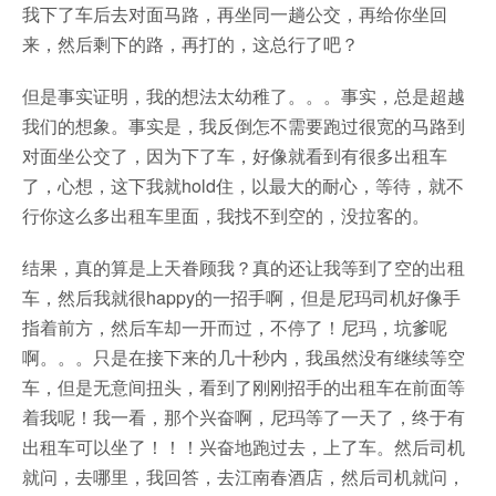
我下了车后去对面马路，再坐同一趟公交，再给你坐回
来，然后剩下的路，再打的，这总行了吧？
但是事实证明，我的想法太幼稚了。。。事实，总是超越
我们的想象。事实是，我反倒怎不需要跑过很宽的马路到
对面坐公交了，因为下了车，好像就看到有很多出租车
了，心想，这下我就hold住，以最大的耐心，等待，就不
行你这么多出租车里面，我找不到空的，没拉客的。
结果，真的算是上天眷顾我？真的还让我等到了空的出租
车，然后我就很happy的一招手啊，但是尼玛司机好像手
指着前方，然后车却一开而过，不停了！尼玛，坑爹呢
啊。。。只是在接下来的几十秒内，我虽然没有继续等空
车，但是无意间扭头，看到了刚刚招手的出租车在前面等
着我呢！我一看，那个兴奋啊，尼玛等了一天了，终于有
出租车可以坐了！！！兴奋地跑过去，上了车。然后司机
就问，去哪里，我回答，去江南春酒店，然后司机就问，