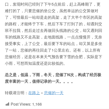
口，发现时间已经到了下午5点前后，赶上高峰期了，更
难打的了，只要悲催的坐公交，虽然幸运的公交算做对
了，可惜最后一站却是走的高架，走了大半个市区的高架
的路程，才能终于下车，然后下车了打到了的，却遇到交
班不拉我，然后走过去再做回头线路的公交，却又遇到回
车的线路又不走高架，走地面线路，一点点慢慢开，无奈
接受事实，上了公交，最后要下车的站点，却又算是多坐
了一站，悲催的再往回走了1公里左右。还有，以上所有
悲催经历，还是在本来天气预告要下雪的合肥，实际是下
小雨，可想而知温度还是比较低的。
总之是，低温，下雨，冬天，悲催了N次，构成了经历极
度丰富的一天，值得记录的一天。。。。
转载请注明：
在路上
»
悲催的一天
Post Views:
1,166