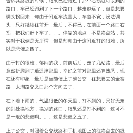
告诉其路线的时候，结果已经错过了那个右拐就可以到的
路口，车已经跑到了下一个路口，越走越远了，但是想要
调头拐回来，却由于附近车流量大，车道不宽，没法调
头，只好继续往前开，最后，不得已，在前面一个路口右
拐，把我们赶下车了。。。停靠的地点，不是终点站，其
实对于我倒是无所谓，但是却却由于这附近打的很难，所
以是悲催之四了。
由于打的很难，郁闷的我，前前后后，走了几站路，最后
竟然折腾到了逍遥津那里，幸好之前对那里还算熟悉，现
在还有印象，最后是坐随便上了趟公交，往想要去的金寨
路，太湖路交叉口那个方向去了。
在下着下雨的，气温很低的冬天里，打不到的，只好无奈
的到处换地方，换别的路口，结果还是打不到的，这可不
是一般的悲催啊。。。这是悲催之五了。
上了公交，对照着公交线路和手机地图上的往终点去的线