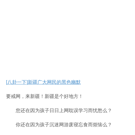
[八卦一下]
新疆广大网民的黑色幽默
要戒网，来新疆！新疆是个好地方！
您还在因为孩子日日上网耽误学习而忧愁么？
你还在因为孩子沉迷网游废寝忘食而烦恼么？