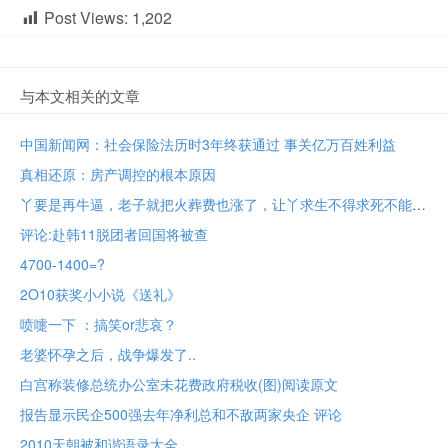
Post Views:
1,202
与本文相关的文章
中国新闻网：社会保险法历时3年终获通过 事关亿万百姓利益
真相还原：房产调控的根本原因
丫要是再牛逼，老子就把火葬费也涨了，让丫求生不得求死不能
评论:赴韩11脱团者回国将被查
4700-1400=?
2O10获奖小小说《送礼》
喷嚏一下 ：搞笑or悲哀？
老婆怀孕之后，战争爆发了..
白宫称装修总统办公室未花费政府税收(图)阅读原文
报告显示民企500强去年净利总和不敌两家央企 评论
2010天朝被和谐语录大全