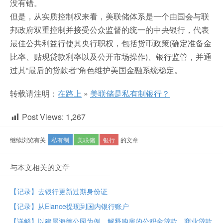
没有错。
但是，从实质控制权来看，美联储体系是一个由国会与联
邦政府双重控制并接受公众监督的统一的中央银行，代表
最佳公共利益行使其央行职权，包括货币政策(确定准备金
比率、贴现贷款利率以及公开市场操作)、银行监管，并通
过其“最后的贷款者”角色维护美国金融系统稳定。
转载请注明：
在路上
»
美联储是私有制银行？
Post Views:
1,267
继续浏览有关
私有制
美联储
银行
的文章
与本文相关的文章
【记录】去银行更新过期身份证
【记录】从Elance提现到国内银行账户
【详解】以建屋海德公园为例，解释购房的公积金贷款，商业贷款，组合贷款，利率，月供