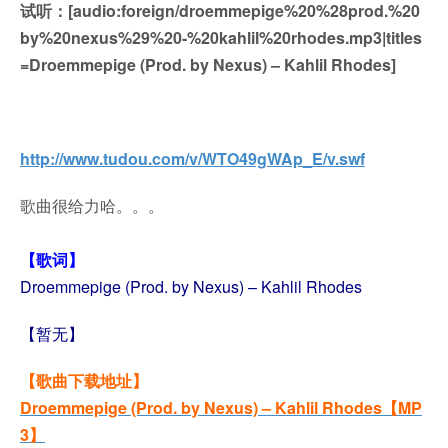
试听：[audio:foreign/droemmepige%20%28prod.%20
by%20nexus%29%20-%20kahlil%20rhodes.mp3|titles
=Droemmepige (Prod. by Nexus) – Kahlil Rhodes]
http://www.tudou.com/v/WTO49gWAp_E/v.swf
歌曲很给力哈。。。
【
歌词】
Droemmepige (Prod. by Nexus) – Kahlil Rhodes
【暂无】
【歌曲下载地址】
Droemmepige (Prod. by Nexus) – Kahlil Rhodes
【MP
3】