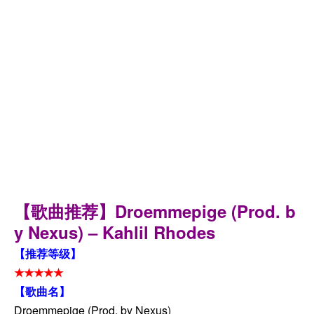
【歌曲推荐】Droemmepige (Prod. b
y Nexus) – Kahlil Rhodes
【推荐等级】
★★★★★
【歌曲名】
Droemmepige (Prod. by Nexus)