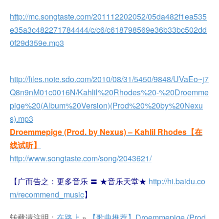
http://mc.songtaste.com/201112202052/05da482f1ea535
e35a3c482271784444/c/c6/c618798569e36b33bc502dd
0f29d359e.mp3
http://files.note.sdo.com/2010/08/31/5450/9848/UVaEo~j7
Q8n9nM01c0016N/Kahlil%20Rhodes%20-%20Droemme
pige%20(Album%20Version)(Prod%20%20by%20Nexu
s).mp3
Droemmepige (Prod. by Nexus) – Kahlil Rhodes【
在
线试听】
http://www.songtaste.com/song/2043621/
【广而告之：更多音乐 〓 ★音乐天堂★
http://hi.baidu.co
m/recommend_music
】
转载请注明：
在路上
»
【歌曲推荐】Droemmepige (Prod.