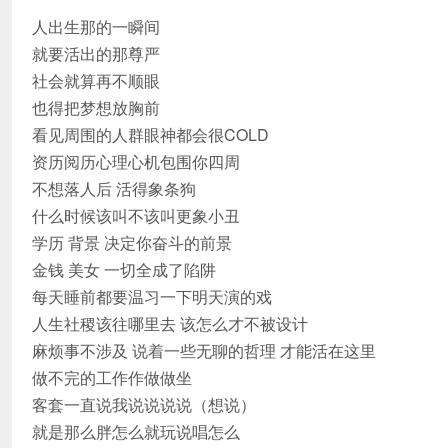
人出生那的一瞬间
就要活出的那尊严
社会就算再不顺眼
也得把梦想放胸前
看见周围的人群眼神都会很COLD
资历阅历心理心机包围你四周
不想落人后 活得象条狗
什么时候该叫不该叫更象小丑
学历 背景 决定你奋斗的前景
金钱 美女 一切全成了陷阱
每天睡前都要温习一下明天演的戏
人生社稷该往哪里去 该怎么才不被设计
麻烦事不涉及 说着一些无聊的哲理 才能活在这里
做不完的工作作做做坐
客套一直说我说说说说（想说）
就是那么胖怎么就玩说唱怎么