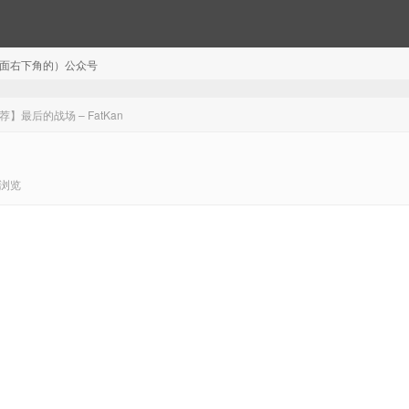
注（页面右下角的）公众号
】最后的战场 – FatKan
0浏览