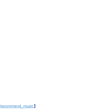
om/recommend_music
】