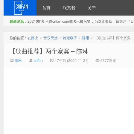
首页
联系我
关于
最新消息：
20210816 当前crifan.com域名已被污染，为防止失联，请关
在路上
你的位置：
在路上
音乐天堂
特定歌手
陈琳
【歌曲推荐】两个寂寞 –
>
>
>
>
【歌曲推荐】两个寂寞 – 陈琳
陈琳
crifan
17年前 (2009-11-21)
2377浏览