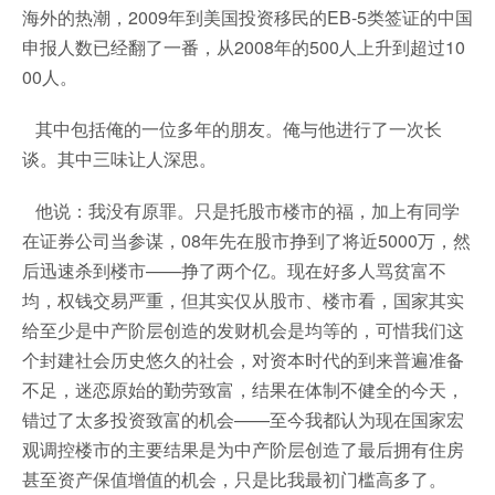
海外的热潮，2009年到美国投资移民的EB-5类签证的中国
申报人数已经翻了一番，从2008年的500人上升到超过10
00人。
其中包括俺的一位多年的朋友。俺与他进行了一次长
谈。其中三味让人深思。
他说：我没有原罪。只是托股市楼市的福，加上有同学
在证券公司当参谋，08年先在股市挣到了将近5000万，然
后迅速杀到楼市——挣了两个亿。现在好多人骂贫富不
均，权钱交易严重，但其实仅从股市、楼市看，国家其实
给至少是中产阶层创造的发财机会是均等的，可惜我们这
个封建社会历史悠久的社会，对资本时代的到来普遍准备
不足，迷恋原始的勤劳致富，结果在体制不健全的今天，
错过了太多投资致富的机会——至今我都认为现在国家宏
观调控楼市的主要结果是为中产阶层创造了最后拥有住房
甚至资产保值增值的机会，只是比我最初门槛高多了。