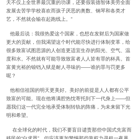
天不仅上全世界最沉重的功课，还要假装德智体美劳全面
发展去苦学学校喜欢而孩子厌恶的奥数、钢琴和各类才
艺，不然就会输在起跑线上。”
他最后说：我很热爱这个国家，也想在发财后为国家做
更大的贡献，但我渴望这个时代能尽快进行体制变革，给
很多致富试图思源的人创造更适宜生存的阳光、空气、温
度和水。不然就有可能导致致富者人人皆有罪的杯具。首
富黄光裕的锒铛入狱是耐人寻味的——谁的罪与罚更多
呢？
他相信祖国的明天更美好。美好的前提是人人都有公平
致富的可能。现在他将满腔热忱寄托到下一代身上——但
愿我们这一代完全地承受体制转轨的阵痛，为未来留下光
明和希望。
在全球化的时代，我们不要盲目谴责那些中国式先富而
移民的“白求恩”，但应该更加警惕那些靠权力寻租一夜暴