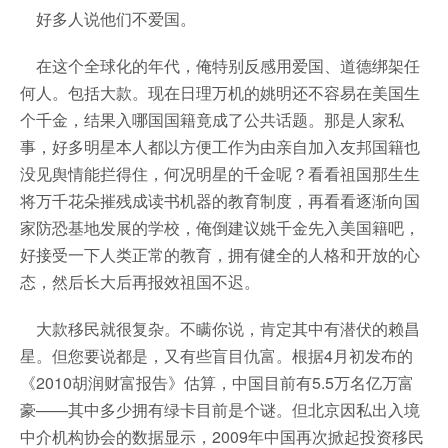
好多人说他们不爱国。
在这个全球化的年代，俺特别反感用爱国、道德绑架任
何人。包括大款。现在日理万机的姚明还不容易在美国生
个千金，结果入哪国国籍竟成了公共话题。那是人家私
事，好多明星本人都以方便工作为由亲自加入友邦国籍也
没见舆情能拦得住，何况明星的千金呢？看看祖国那生生
将万千花朵摧残成读书机器的教育制度，再看看逐渐向国
家防恐基地发展的学校，俺倒建议姚千金先入美国籍吧，
好接受一下人类正常的教育，拥有健全的人格和开放的心
态，然后长大后再报效祖国不迟。
大款移民就很复杂。不瞒你说，肯定其中有潜伏的赖昌
星。但您要说都是，又有些盲目仇富。根据4月初发布的
《2010胡润财富报告》估算，中国目前有5.5万名亿万富
豪——其中多少拥有绿卡目前是个谜。但北京因私出入境
中介机构协会的数据显示，2009年中国再次掀起投资移民