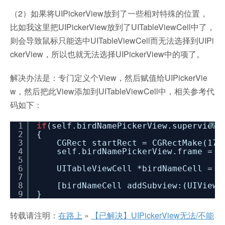
（2）如果将UIPickerView放到了一些相对特殊的位置，
比如我这里把UIPickerView放到了UITableViewCell中了，
则会导致鼠标只能选中UITableViewCell而无法选择到UIPi
ckerView，所以也就无法选择UIPickerView中的项了。
解决办法是：专门定义个View，然后赋值给UIPickerVie
w，然后把此View添加到UITableViewCell中，相关参考代
码如下：
1
if
(self.birdNamePickerView.superview 
?
2
{
3
CGRect startRect = CGRectMake(176
4
self.birdNamePickerView.frame = s
5
6
UITableViewCell *birdNameCell = [
7
8
[birdNameCell addSubview:(UIView 
9
}
转载请注明：
在路上
»
【已解决】UIPickerView无法/不能