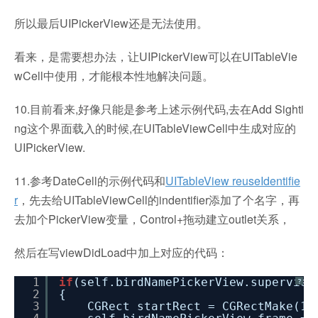
所以最后UIPickerView还是无法使用。
看来，是需要想办法，让UIPickerView可以在UITableVie
wCell中使用，才能根本性地解决问题。
10.目前看来,好像只能是参考上述示例代码,去在Add Sighti
ng这个界面载入的时候,在UITableViewCell中生成对应的
UIPickerView.
11.参考DateCell的示例代码和
UITableView reuseIdentifie
r
，先去给UITableViewCell的indentifier添加了个名字，再
去加个PickerView变量，Control+拖动建立outlet关系，
然后在写viewDidLoad中加上对应的代码：
1
if
(self.birdNamePickerView.superview
?
2
{
3
CGRect startRect = CGRectMake(17