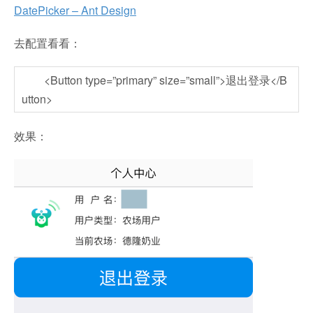
DatePicker – Ant Design
去配置看看：
<Button type=”primary” size=”small”>退出登录</B
utton>
效果：