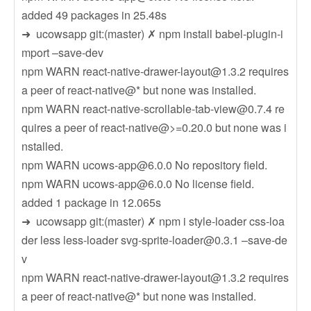
added 49 packages in 25.48s
➜ ucowsapp git:(master) ✗ npm install babel-plugin-i
mport –save-dev
npm WARN
react-native-drawer-layout@1.3.2
requires
a peer of react-native@* but none was installed.
npm WARN
react-native-scrollable-tab-view@0.7.4
re
quires a peer of react-native@>=0.20.0 but none was i
nstalled.
npm WARN
ucows-app@6.0.0
No repository field.
npm WARN
ucows-app@6.0.0
No license field.
added 1 package in 12.065s
➜ ucowsapp git:(master) ✗ npm i style-loader css-loa
der less less-loader
svg-sprite-loader@0.3.1
–save-de
v
npm WARN
react-native-drawer-layout@1.3.2
requires
a peer of react-native@* but none was installed.