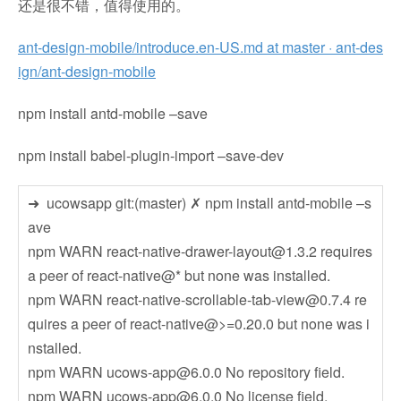
还是很不错，值得使用的。
ant-design-mobile/introduce.en-US.md at master · ant-des
ign/ant-design-mobile
npm install antd-mobile –save
npm install babel-plugin-import –save-dev
➜ ucowsapp git:(master) ✗ npm install antd-mobile –s
ave
npm WARN
react-native-drawer-layout@1.3.2
requires
a peer of react-native@* but none was installed.
npm WARN
react-native-scrollable-tab-view@0.7.4
re
quires a peer of react-native@>=0.20.0 but none was i
nstalled.
npm WARN
ucows-app@6.0.0
No repository field.
npm WARN
ucows-app@6.0.0
No license field.