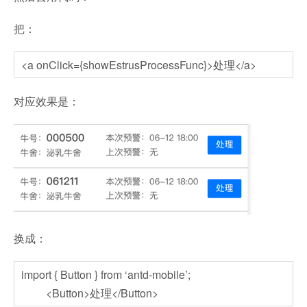
把：
<a onClick={showEstrusProcessFunc}>处理</a>
对应效果是：
换成：
import { Button } from ‘antd-mobile’;
<Button>处理</Button>