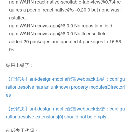
npm WARN
react-native-scrollable-tab-view@0.7.4
re
quires a peer of react-native@>=0.20.0 but none was i
nstalled.
npm WARN
ucows-app@6.0.0
No repository field.
npm WARN
ucows-app@6.0.0
No license field.
added 20 packages and updated 4 packages in 16.58
9s
结果出错了：
【已解决】ant-design-mobile配置webpack出错：configu
ration.resolve has an unknown property modulesDirectori
es
【已解决】ant-design-mobile配置webpack出错：configu
ration.resolve.extensions[0] should not be empty
然后去用代码：