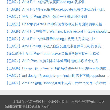
【已解决】Antd Pro中前端列表页面loading加载很慢
【已解决】Antd Pro的Reactjs中forceUpdate无法传递状态变化到子元素
【已解决】给Antd Pro的表格中添加一列删除图标按钮
【已解决】Reactjs的Antd Pro中实现表格中支持可编辑的单元格
【已解决】Antd Pro中警告：Warning: Each record in table should have a unique `key` prop,or set `rowKey` to an unique primary key
【已解决】Antd Pro中始终显示loading加载无法完成消失掉
【已解决】Antd Pro中如何动态自定义生成带合并单元格的表头
【无法解决】Antd Pro中react-player音乐播放器支持wma格式
【已解决】AntD Pro中支持剧本剧本编写时拖动排序单个对话
【已解决】Django+jwt-token-auth的后端和Antd Pro的Reactjs的前端实现用户名密码错误人性化提示
【已解决】ant design的reactjs去npm install时需要下载puppeteer的Chromium且速度很慢
【已解决】Ant Design的Reactjs页面中点击下载word文件不弹框而直接下载
版权所有，保留一切权利！ © 2026
在路上
本网站托管于
Vultr
，由
方
法SEO顾问
提供
SEO
优化技术支持