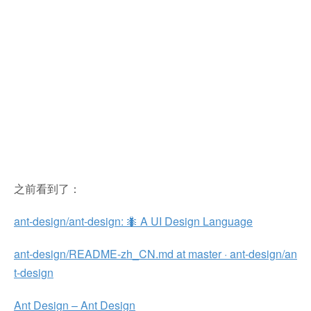
之前看到了：
ant-design/ant-design: 🐜 A UI Design Language
ant-design/README-zh_CN.md at master · ant-design/an
t-design
Ant Design – Ant Design