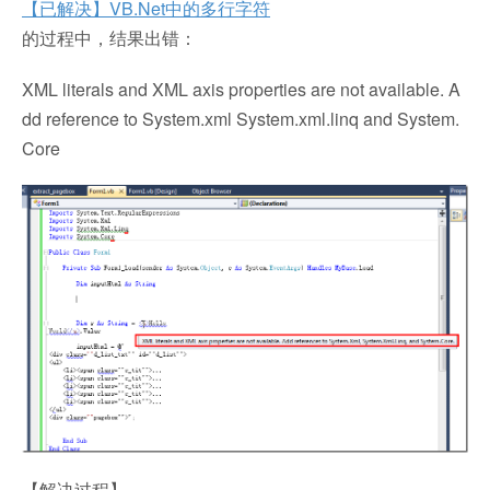
【已解决】VB.Net中的多行字符
的过程中，结果出错：
XML literals and XML axis properties are not available. A
dd reference to System.xml System.xml.linq and System.
Core
【解决过程】