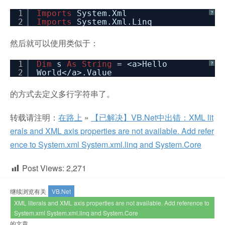
1
Imports
System.Xml
?
2
Imports
System.Xml.Linq
然后就可以使用类似于：
1
Dim
s
As
String
= <a>Hello
?
2
World</a>.Value
的方式去定义多行字符串了。
转载请注明：
在路上
»
【已解决】VB.Net中出错：XML lit
erals and XML axis properties are not available. Add refer
ence to System.xml System.xml.linq and System.Core
Post Views:
2,271
继续浏览有关
VB.Net
XML literals and XML axis properties are not available. Add reference to
System.xml System.xml.linq and System.Core
的文章