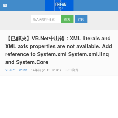
订阅
在路上
【已解决】VB.Net中出错：XML literals and
XML axis properties are not available. Add
reference to System.xml System.xml.linq
and System.Core
VB.Net
crifan
14年前 (2012-12-31)
3221浏览