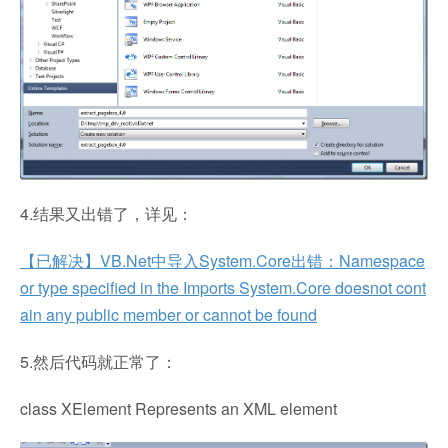
4.结果又出错了，详见：
【已解决】VB.Net中导入System.Core出错：Namespace
or type specified in the Imports System.Core doesnot cont
ain any public member or cannot be found
5.然后代码就正常了：
class XElement Represents an XML element