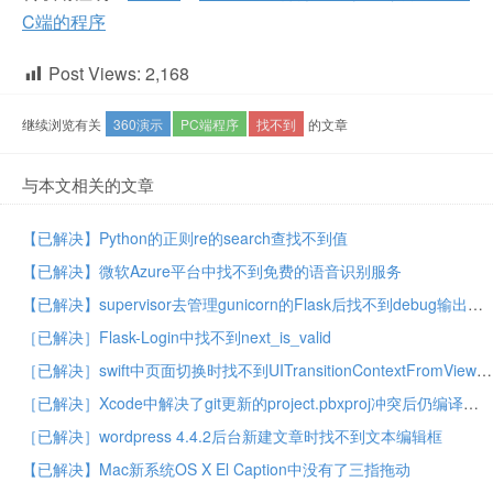
C端的程序
Post Views:
2,168
继续浏览有关
360演示
PC端程序
找不到
的文章
与本文相关的文章
【已解决】Python的正则re的search查找不到值
【已解决】微软Azure平台中找不到免费的语音识别服务
【已解决】supervisor去管理gunicorn的Flask后找不到debug输出的log信息
［已解决］Flask-Login中找不到next_is_valid
［已解决］swift中页面切换时找不到UITransitionContextFromViewKey
［已解决］Xcode中解决了git更新的project.pbxproj冲突后仍编译失败提示找不到新增swift文件中的类
［已解决］wordpress 4.4.2后台新建文章时找不到文本编辑框
【已解决】Mac新系统OS X El Caption中没有了三指拖动