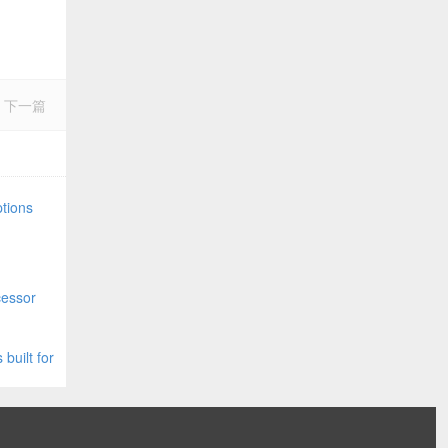
下一篇
ions
essor
lt for