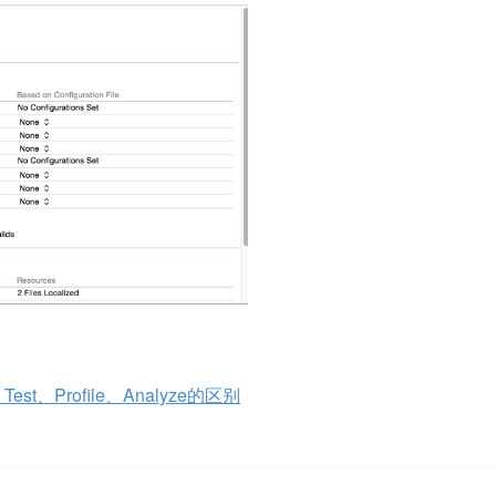
est、Profile、Analyze的区别