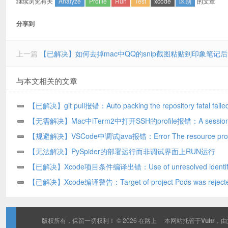
继续浏览有关
Analyze
Profile
Run
Test
xcode
区别
的文章
分享到
上一篇
【已解决】如何去掉mac中QQ的snip截图粘贴到印象笔记
与本文相关的文章
【已解决】git pull报错：Auto packing the repository fatal failed
repack
【无需解决】Mac中iTerm2中打开SSH的profile报错：A session
very soon after starting
【规避解决】VSCode中调试java报错：Error The resource proje
�u5�/src java is not testable
【无法解决】PySpider的部署运行而非调试界面上RUN运行
【已解决】Xcode项目条件编译出错：Use of unresolved identifi
【已解决】Xcode编译警告：Target of project Pods was rejecte
an implicit dependency for because its architectures x86_64 didn’
contain all required architectures i386 x86_64
版权所有，保留一切权利！ © 2026
在路上
本网站托管于
Vultr
，由