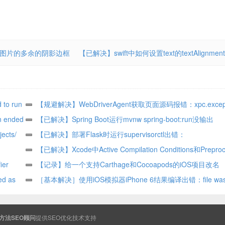
后图片的多余的阴影边框
【已解决】swift中如何设置text的textAlignment
 to run
【规避解决】WebDriverAgent获取页面源码报错：xpc.except
 ended
NSXPCConnection com.apple.testmanagerd
【已解决】Spring Boot运行mvnw spring-boot:run没输出
cts/
_XCT_fetchSnapshotForElement
【已解决】部署Flask时运行supervisorctl出错：
unix:///var/run/supervisor/supervisor.sock no such file
【已解决】Xcode中Active Compilation Conditions和Preproc
er
Macros的区别
【记录】给一个支持Carthage和Cocoapods的iOS项目改名
d as
［基本解决］使用iOS模拟器iPhone 6结果编译出错：file was bui
t
i386 which is not the architecture being linked x86_64
方法SEO顾问
提供
SEO
优化技术支持