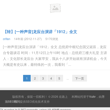
【转】[一种声音]龙应台演讲「1912」全文
crifan
14年前 (2012-11-27)
5170浏览
[一种声音]龙应台演讲「1912」全文 总统府中枢纪念国父诞辰，龙应
台专题谈话 时间：11月12日上午10时 地点：总统府三楼大礼堂 主讲
人：文化部长龙应台 大家早安，我从十八岁开始就有演讲机会，今天
大概是有史以来，最特殊的一次，我看到「...
1
2
3
4
5
...
下一页
版权所有，保留一切权利！ © 2026
在路上
本网站托管于
Vultr
，由
方
法SEO顾问
提供
SEO
优化技术支持
71 queries in 0.357 seconds, using 19.45MB memory